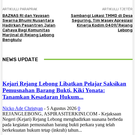
ARTIKULLI PARAPRAK
ARTIKULLI TJETËR
BAZNAS RI dan Yayasan
Sambangi Lokasi TMMD di Desa
Swarna Bhumi Nusantara
Seguring, Tim Wasev Apresiasi
Hadirkan Pesantren Jalan
Kinerja Kodim 0409/Rejang
Cahaya Bagi Komunitas
Lebong
Marjinal di Rejang Lebong
Bengkulu
NEWS UPDATE
Kejari Rejang Lebong Libatkan Pelajar Saksikan
Pemusnahan Barang Bukti, Kiki Yonata:
Tanamkan Kesadaran Hukum...
Nicko Ade Christyan
-
5 Agustus 2026
0
REJANGLEBONG, ASPIRASITERKINI.COM - Kejaksaan
Negeri (Kejari) Rejang Lebong menghadirkan suasana berbeda
pada kegiatan pemusnahan barang bukti perkara yang telah
berkekuatan hukum tetap (inkrah) tahun...