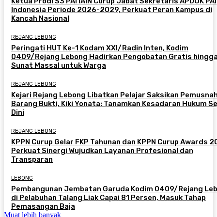
Ketua Prodi S3 PAI IAIN Curup Jabat Sekretaris APDOK PAI
Indonesia Periode 2026-2029, Perkuat Peran Kampus di
Kancah Nasional
REJANG LEBONG
Peringati HUT Ke-1 Kodam XXI/Radin Inten, Kodim
0409/Rejang Lebong Hadirkan Pengobatan Gratis hingg
Sunat Massal untuk Warga
REJANG LEBONG
Kejari Rejang Lebong Libatkan Pelajar Saksikan Pemusna
Barang Bukti, Kiki Yonata: Tanamkan Kesadaran Hukum Se
Dini
REJANG LEBONG
KPPN Curup Gelar FKP Tahunan dan KPPN Curup Awards 2
Perkuat Sinergi Wujudkan Layanan Profesional dan
Transparan
LEBONG
Pembangunan Jembatan Garuda Kodim 0409/Rejang Le
di Pelabuhan Talang Liak Capai 81 Persen, Masuk Tahap
Pemasangan Baja
Muat lebih banyak