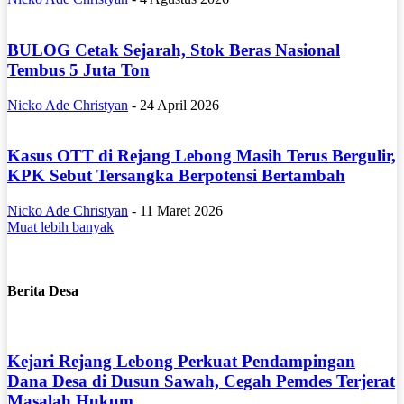
BULOG Cetak Sejarah, Stok Beras Nasional
Tembus 5 Juta Ton
Nicko Ade Christyan
-
24 April 2026
Kasus OTT di Rejang Lebong Masih Terus Bergulir,
KPK Sebut Tersangka Berpotensi Bertambah
Nicko Ade Christyan
-
11 Maret 2026
Muat lebih banyak
Berita Desa
Kejari Rejang Lebong Perkuat Pendampingan
Dana Desa di Dusun Sawah, Cegah Pemdes Terjerat
Masalah Hukum