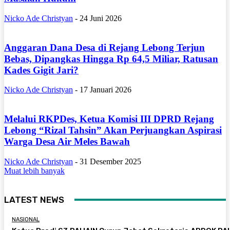
Nicko Ade Christyan
-
24 Juni 2026
Anggaran Dana Desa di Rejang Lebong Terjun
Bebas, Dipangkas Hingga Rp 64,5 Miliar, Ratusan
Kades Gigit Jari?
Nicko Ade Christyan
-
17 Januari 2026
Melalui RKPDes, Ketua Komisi III DPRD Rejang
Lebong “Rizal Tahsin” Akan Perjuangkan Aspirasi
Warga Desa Air Meles Bawah
Nicko Ade Christyan
-
31 Desember 2025
Muat lebih banyak
LATEST NEWS
NASIONAL