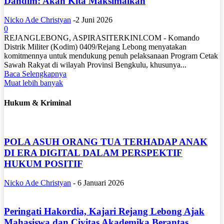
Dandim: Akan Kita Maksimalkan
Nicko Ade Christyan
-
2 Juni 2026
0
REJANGLEBONG, ASPIRASITERKINI.COM - Komando
Distrik Militer (Kodim) 0409/Rejang Lebong menyatakan
komitmennya untuk mendukung penuh pelaksanaan Program Cetak
Sawah Rakyat di wilayah Provinsi Bengkulu, khusunya...
Baca Selengkapnya
Muat lebih banyak
Hukum & Kriminal
POLA ASUH ORANG TUA TERHADAP ANAK
DI ERA DIGITAL DALAM PERSPEKTIF
HUKUM POSITIF
Nicko Ade Christyan
-
6 Januari 2026
Peringati Hakordia, Kajari Rejang Lebong Ajak
Mahasiswa dan Civitas Akademika Berantas