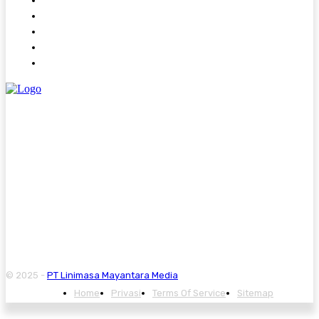
About
Contact
Kode Etik
Pedoman Media Siber
Redaksi
© 2025 -
PT Linimasa Mayantara Media
Home
Privasi
Terms Of Service
Sitemap