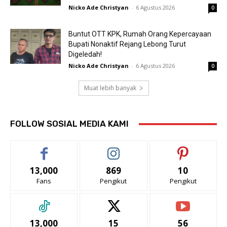
Nicko Ade Christyan
-
6 Agustus 2026
0
Buntut OTT KPK, Rumah Orang Kepercayaan
Bupati Nonaktif Rejang Lebong Turut
Digeledah!
Nicko Ade Christyan
-
6 Agustus 2026
0
Muat lebih banyak
FOLLOW SOSIAL MEDIA KAMI
13,000
869
10
Fans
Pengikut
Pengikut
13,000
15
56