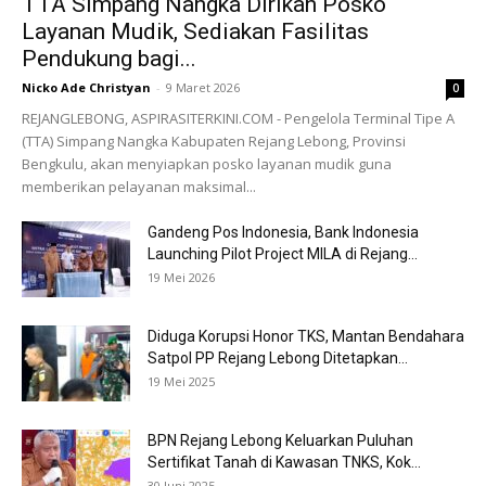
TTA Simpang Nangka Dirikan Posko
Layanan Mudik, Sediakan Fasilitas
Pendukung bagi...
Nicko Ade Christyan
-
9 Maret 2026
0
REJANGLEBONG, ASPIRASITERKINI.COM - Pengelola Terminal Tipe A
(TTA) Simpang Nangka Kabupaten Rejang Lebong, Provinsi
Bengkulu, akan menyiapkan posko layanan mudik guna
memberikan pelayanan maksimal...
Gandeng Pos Indonesia, Bank Indonesia
Launching Pilot Project MILA di Rejang...
19 Mei 2026
Diduga Korupsi Honor TKS, Mantan Bendahara
Satpol PP Rejang Lebong Ditetapkan...
19 Mei 2025
BPN Rejang Lebong Keluarkan Puluhan
Sertifikat Tanah di Kawasan TNKS, Kok...
30 Juni 2025