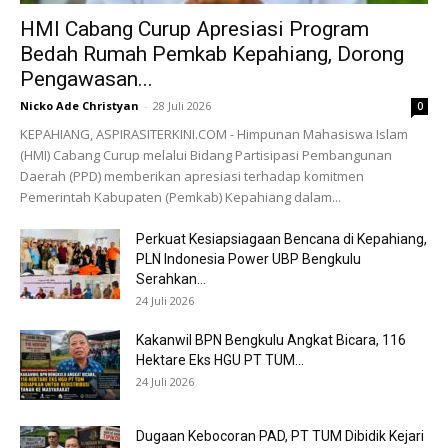
HMI Cabang Curup Apresiasi Program
Bedah Rumah Pemkab Kepahiang, Dorong
Pengawasan...
Nicko Ade Christyan
-
28 Juli 2026
0
KEPAHIANG, ASPIRASITERKINI.COM - Himpunan Mahasiswa Islam
(HMI) Cabang Curup melalui Bidang Partisipasi Pembangunan
Daerah (PPD) memberikan apresiasi terhadap komitmen
Pemerintah Kabupaten (Pemkab) Kepahiang dalam...
Perkuat Kesiapsiagaan Bencana di Kepahiang,
PLN Indonesia Power UBP Bengkulu
Serahkan...
24 Juli 2026
Kakanwil BPN Bengkulu Angkat Bicara, 116
Hektare Eks HGU PT TUM...
24 Juli 2026
Dugaan Kebocoran PAD, PT TUM Dibidik Kejari