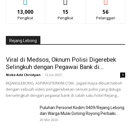
13,000
15
56
Pengikut
Pengikut
Pelanggan
Rejang Lebong
Viral di Medsos, Oknum Polisi Digerebek
Selingkuh dengan Pegawai Bank di...
Nicko Ade Christyan
-
12 Juli 2025
0
REJANGLEBONG, ASPIRASITERKINI.COM - Jagad maya dibuat heboh
dengan sebuah video penggerebekan oknum polisi yang diduga
berselingkuh dengan pegawai bank di salah satu hotel Rejang...
Puluhan Personel Kodim 0409/Rejang Lebong
dan Warga Mulai Gotong Royong Perbaiki...
20 Mei 2026