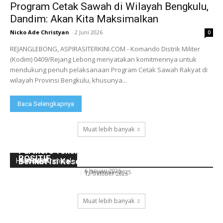
Program Cetak Sawah di Wilayah Bengkulu,
Dandim: Akan Kita Maksimalkan
Nicko Ade Christyan
-
2 Juni 2026
0
REJANGLEBONG, ASPIRASITERKINI.COM - Komando Distrik Militer
(Kodim) 0409/Rejang Lebong menyatakan komitmennya untuk
mendukung penuh pelaksanaan Program Cetak Sawah Rakyat di
wilayah Provinsi Bengkulu, khusunya...
Baca Selengkapnya
Muat lebih banyak
POLA ASUH ORANG TUA TERHADAP ANAK DI
Peringati Hakordia, Kajari Rejang Lebong Ajak
Kantor Hukum Arie Kusumah, S.H, M.H, dan
ERA DIGITAL DALAM PERSPEKTIF HUKUM
Mahasiswa dan Civitas Akademika Berantas
Partners Teken MoU dengan Klinik Thamrin,
POSITIF
Korupsi
Berikut Isi Kesepakatannya!
Hukum & Kriminal
Nicko Ade Christyan
-
6 Januari 2026
Nicko Ade Christyan
-
9 Desember 2025
Nicko Ade Christyan
-
12 Oktober 2025
Muat lebih banyak