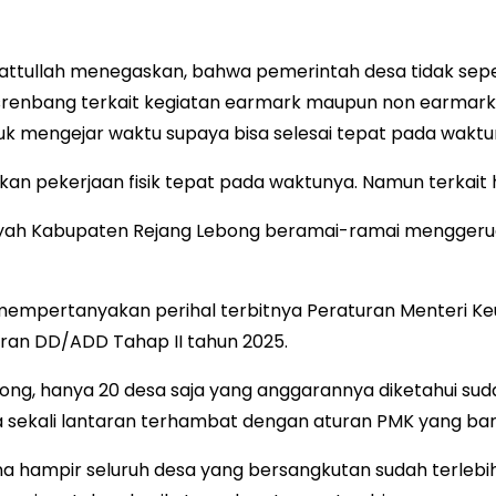
ayattullah menegaskan, bahwa pemerintah desa tidak se
bang terkait kegiatan earmark maupun non earmark tel
uk mengejar waktu supaya bisa selesai tepat pada waktu
kan pekerjaan fisik tepat pada waktunya. Namun terkait h
layah Kabupaten Rejang Lebong beramai-ramai menggeru
a mempertanyakan perihal terbitnya Peraturan Menteri K
an DD/ADD Tahap II tahun 2025.
bong, hanya 20 desa saja yang anggarannya diketahui sud
a sekali lantaran terhambat dengan aturan PMK yang bar
karena hampir seluruh desa yang bersangkutan sudah ter