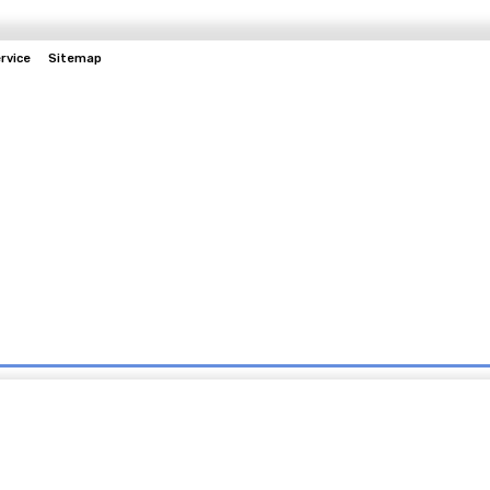
rvice
Sitemap
Hukum
Kesehatan
Politik
Olahraga
Lainnya