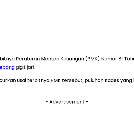
rbitnya Peraturan Menteri Keuangan (PMK) Nomor 81 Tahu
Lebong
gigit jari.
ucurkan usai terbitnya PMK tersebut, puluhan Kades yan
- Advertisement -