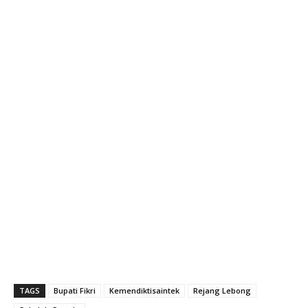
TAGS
Bupati Fikri
Kemendiktisaintek
Rejang Lebong