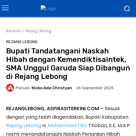
Beranda
Rejang Lebong
REJANG LEBONG
Bupati Tandatangani Naskah
Hibah dengan Kemendiktisaintek,
SMA Unggul Garuda Siap Dibangun
di Rejang Lebong
Penulis:
Nicko Ade Christyan
26 September 2025
REJANGLEBONG, ASPIRASITERKINI.COM –
Sesuai
dengan yang telah diagendakan, Bupati Kabupaten
Rejang Lebong
H.
Muhammad Fikri
Thobari, S.E, M.A.P
resmi menandatangani Naskah Perjanjian Hibah