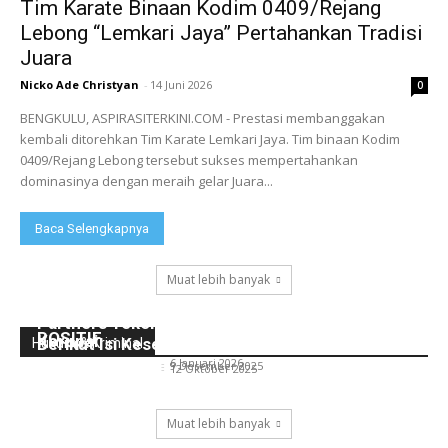
Tim Karate Binaan Kodim 0409/Rejang
Lebong “Lemkari Jaya” Pertahankan Tradisi
Juara
Nicko Ade Christyan
-
14 Juni 2026
0
BENGKULU, ASPIRASITERKINI.COM - Prestasi membanggakan
kembali ditorehkan Tim Karate Lemkari Jaya. Tim binaan Kodim
0409/Rejang Lebong tersebut sukses mempertahankan
dominasinya dengan meraih gelar Juara...
Baca Selengkapnya
Muat lebih banyak
POLA ASUH ORANG TUA TERHADAP ANAK DI
Peringati Hakordia, Kajari Rejang Lebong Ajak
Kantor Hukum Arie Kusumah, S.H, M.H, dan
ERA DIGITAL DALAM PERSPEKTIF HUKUM
Mahasiswa dan Civitas Akademika Berantas
Partners Teken MoU dengan Klinik Thamrin,
POSITIF
Korupsi
Berikut Isi Kesepakatannya!
Hukum & Kriminal
Nicko Ade Christyan
-
6 Januari 2026
Nicko Ade Christyan
-
9 Desember 2025
Nicko Ade Christyan
-
12 Oktober 2025
Muat lebih banyak