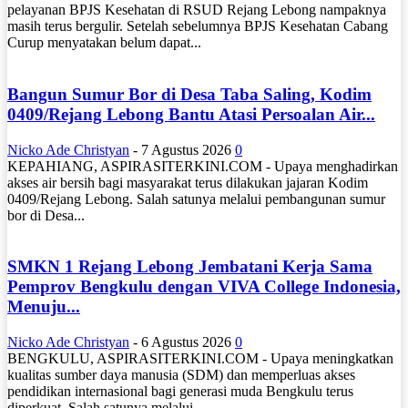
pelayanan BPJS Kesehatan di RSUD Rejang Lebong nampaknya
masih terus bergulir. Setelah sebelumnya BPJS Kesehatan Cabang
Curup menyatakan belum dapat...
Bangun Sumur Bor di Desa Taba Saling, Kodim
0409/Rejang Lebong Bantu Atasi Persoalan Air...
Nicko Ade Christyan
-
7 Agustus 2026
0
KEPAHIANG, ASPIRASITERKINI.COM - Upaya menghadirkan
akses air bersih bagi masyarakat terus dilakukan jajaran Kodim
0409/Rejang Lebong. Salah satunya melalui pembangunan sumur
bor di Desa...
SMKN 1 Rejang Lebong Jembatani Kerja Sama
Pemprov Bengkulu dengan VIVA College Indonesia,
Menuju...
Nicko Ade Christyan
-
6 Agustus 2026
0
BENGKULU, ASPIRASITERKINI.COM - Upaya meningkatkan
kualitas sumber daya manusia (SDM) dan memperluas akses
pendidikan internasional bagi generasi muda Bengkulu terus
diperkuat. Salah satunya melalui...