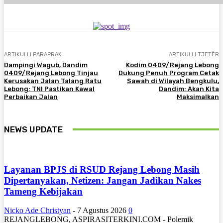
ARTIKULLI PARAPRAK
ARTIKULLI TJETËR
Dampingi Wagub, Dandim
Kodim 0409/Rejang Lebong
0409/Rejang Lebong Tinjau
Dukung Penuh Program Cetak
Kerusakan Jalan Talang Ratu
Sawah di Wilayah Bengkulu,
Lebong: TNI Pastikan Kawal
Dandim: Akan Kita
Perbaikan Jalan
Maksimalkan
NEWS UPDATE
Layanan BPJS di RSUD Rejang Lebong Masih
Dipertanyakan, Netizen: Jangan Jadikan Nakes
Tameng Kebijakan
Nicko Ade Christyan
-
7 Agustus 2026
0
REJANGLEBONG, ASPIRASITERKINI.COM - Polemik