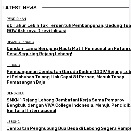
LATEST NEWS
PENDIDIKAN
60 Tahun Lebih Tak Tersentuh Pembangunan, Gedung Tua
GOW Akhirnya Direvitalisasi
REJANG LEBONG
Dendam Lama Berujung Maut: Motif Pembunuhan Petani d
Desa Seguring Rejang Lebong!
LEBONG
Pembangunan Jembatan Garuda Kodim 0409/Rejang Le
di Pelabuhan Talang Liak Capai 81 Persen, Masuk Tahap
Pemasangan Baja
BENGKULU
SMKN 1 Rejang Lebong Jembatani Kerja Sama Pemprov
Bengkulu dengan VIVA College Indonesia, Menuju Pendidik
Bertaraf Internasional
LEBONG
Jembatan Penghubung Dua Desa di Lebong Segera Ramp