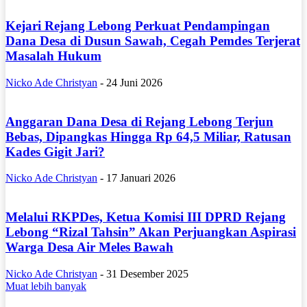
Kejari Rejang Lebong Perkuat Pendampingan
Dana Desa di Dusun Sawah, Cegah Pemdes Terjerat
Masalah Hukum
Nicko Ade Christyan
-
24 Juni 2026
Anggaran Dana Desa di Rejang Lebong Terjun
Bebas, Dipangkas Hingga Rp 64,5 Miliar, Ratusan
Kades Gigit Jari?
Nicko Ade Christyan
-
17 Januari 2026
Melalui RKPDes, Ketua Komisi III DPRD Rejang
Lebong “Rizal Tahsin” Akan Perjuangkan Aspirasi
Warga Desa Air Meles Bawah
Nicko Ade Christyan
-
31 Desember 2025
Muat lebih banyak