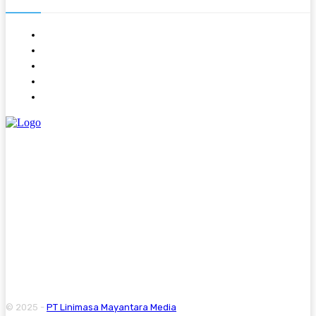
About
Contact
Kode Etik
Pedoman Media Siber
Redaksi
© 2025 -
PT Linimasa Mayantara Media