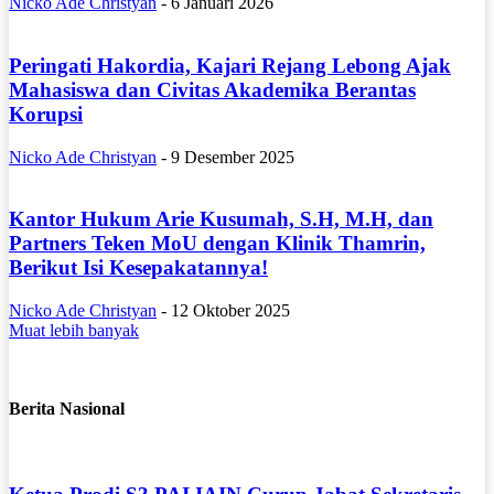
Nicko Ade Christyan
-
6 Januari 2026
Peringati Hakordia, Kajari Rejang Lebong Ajak
Mahasiswa dan Civitas Akademika Berantas
Korupsi
Nicko Ade Christyan
-
9 Desember 2025
Kantor Hukum Arie Kusumah, S.H, M.H, dan
Partners Teken MoU dengan Klinik Thamrin,
Berikut Isi Kesepakatannya!
Nicko Ade Christyan
-
12 Oktober 2025
Muat lebih banyak
Berita Nasional