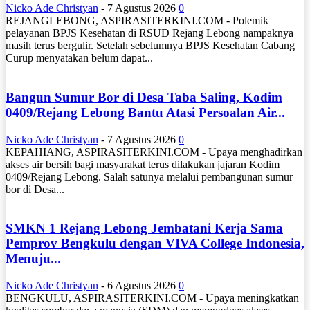
Nicko Ade Christyan
-
7 Agustus 2026
0
REJANGLEBONG, ASPIRASITERKINI.COM - Polemik
pelayanan BPJS Kesehatan di RSUD Rejang Lebong nampaknya
masih terus bergulir. Setelah sebelumnya BPJS Kesehatan Cabang
Curup menyatakan belum dapat...
Bangun Sumur Bor di Desa Taba Saling, Kodim
0409/Rejang Lebong Bantu Atasi Persoalan Air...
Nicko Ade Christyan
-
7 Agustus 2026
0
KEPAHIANG, ASPIRASITERKINI.COM - Upaya menghadirkan
akses air bersih bagi masyarakat terus dilakukan jajaran Kodim
0409/Rejang Lebong. Salah satunya melalui pembangunan sumur
bor di Desa...
SMKN 1 Rejang Lebong Jembatani Kerja Sama
Pemprov Bengkulu dengan VIVA College Indonesia,
Menuju...
Nicko Ade Christyan
-
6 Agustus 2026
0
BENGKULU, ASPIRASITERKINI.COM - Upaya meningkatkan