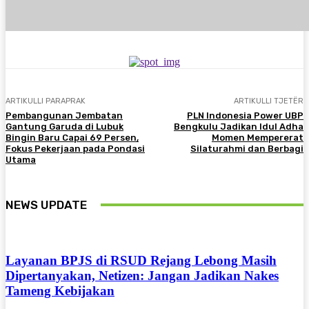
ARTIKULLI PARAPRAK
ARTIKULLI TJETËR
Pembangunan Jembatan
PLN Indonesia Power UBP
Gantung Garuda di Lubuk
Bengkulu Jadikan Idul Adha
Bingin Baru Capai 69 Persen,
Momen Mempererat
Fokus Pekerjaan pada Pondasi
Silaturahmi dan Berbagi
Utama
NEWS UPDATE
Layanan BPJS di RSUD Rejang Lebong Masih
Dipertanyakan, Netizen: Jangan Jadikan Nakes
Tameng Kebijakan