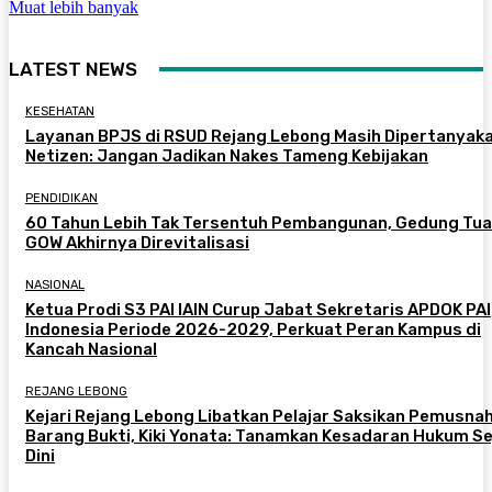
Muat lebih banyak
LATEST NEWS
KESEHATAN
Layanan BPJS di RSUD Rejang Lebong Masih Dipertanyaka
Netizen: Jangan Jadikan Nakes Tameng Kebijakan
PENDIDIKAN
60 Tahun Lebih Tak Tersentuh Pembangunan, Gedung Tua
GOW Akhirnya Direvitalisasi
NASIONAL
Ketua Prodi S3 PAI IAIN Curup Jabat Sekretaris APDOK PAI
Indonesia Periode 2026-2029, Perkuat Peran Kampus di
Kancah Nasional
REJANG LEBONG
Kejari Rejang Lebong Libatkan Pelajar Saksikan Pemusna
Barang Bukti, Kiki Yonata: Tanamkan Kesadaran Hukum Se
Dini