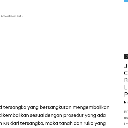
 Advertisement -
B
J
C
B
L
P
Ni
anti tersangka yang bersangkutan mengembalikan
BE
n dikembalikan sesuai dengan prosedur yang ada.
me
an KN dari tersangka, maka tanah dan ruko yang
Le