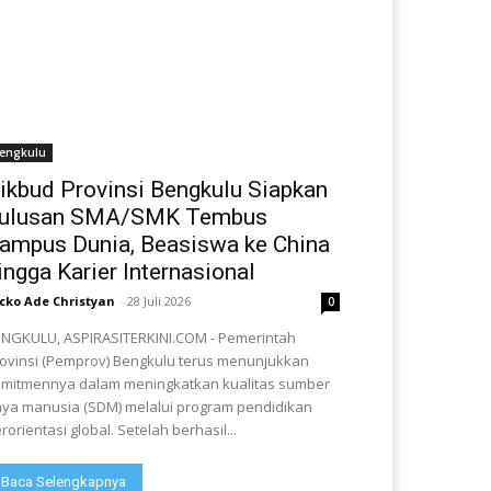
engkulu
ikbud Provinsi Bengkulu Siapkan
ulusan SMA/SMK Tembus
ampus Dunia, Beasiswa ke China
ingga Karier Internasional
cko Ade Christyan
-
28 Juli 2026
0
NGKULU, ASPIRASITERKINI.COM - Pemerintah
ovinsi (Pemprov) Bengkulu terus menunjukkan
mitmennya dalam meningkatkan kualitas sumber
ya manusia (SDM) melalui program pendidikan
rorientasi global. Setelah berhasil...
Baca Selengkapnya