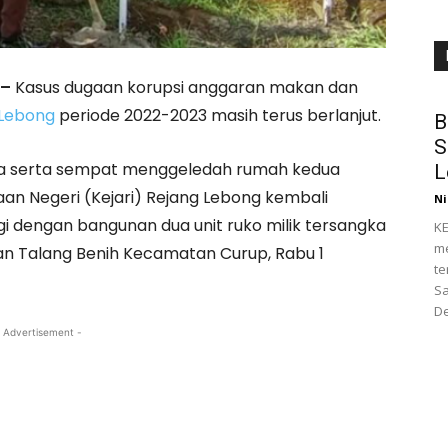
 –
Kasus dugaan korupsi anggaran makan dan
 Lebong
periode 2022-2023 masih terus berlanjut.
B
S
ka serta sempat menggeledah rumah kedua
L
aan Negeri (Kejari) Rejang Lebong kembali
Ni
i dengan bangunan dua unit ruko milik tersangka
KE
me
han Talang Benih Kecamatan Curup, Rabu 1
te
Sa
De
 Advertisement -