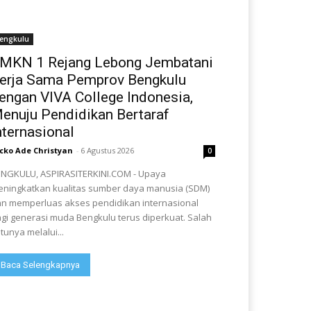
engkulu
MKN 1 Rejang Lebong Jembatani
erja Sama Pemprov Bengkulu
engan VIVA College Indonesia,
enuju Pendidikan Bertaraf
nternasional
cko Ade Christyan
-
6 Agustus 2026
0
NGKULU, ASPIRASITERKINI.COM - Upaya
ningkatkan kualitas sumber daya manusia (SDM)
n memperluas akses pendidikan internasional
gi generasi muda Bengkulu terus diperkuat. Salah
tunya melalui...
Baca Selengkapnya