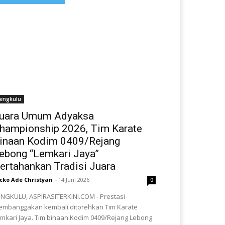
engkulu
uara Umum Adyaksa
hampionship 2026, Tim Karate
inaan Kodim 0409/Rejang
ebong “Lemkari Jaya”
ertahankan Tradisi Juara
cko Ade Christyan
-
14 Juni 2026
0
NGKULU, ASPIRASITERKINI.COM - Prestasi
mbanggakan kembali ditorehkan Tim Karate
mkari Jaya. Tim binaan Kodim 0409/Rejang Lebong