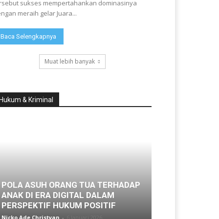
rsebut sukses mempertahankan dominasinya
ngan meraih gelar Juara...
Baca Selengkapnya
Muat lebih banyak
Hukum & Kriminal
POLA ASUH ORANG TUA TERHADAP
ANAK DI ERA DIGITAL DALAM
PERSPEKTIF HUKUM POSITIF
Nicko Ade Christyan
-
6 Januari 2026