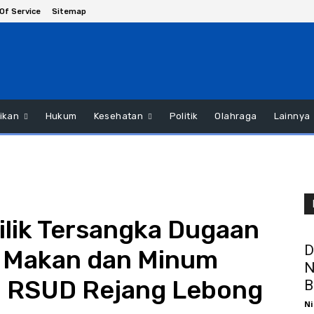
Of Service
Sitemap
ikan
Hukum
Kesehatan
Politik
Olahraga
Lainnya
ilik Tersangka Dugaan
D
n Makan dan Minum
N
n RSUD Rejang Lebong
B
Ni