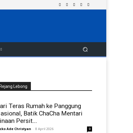
Rejang Lebong
ari Teras Rumah ke Panggung
asional, Batik ChaCha Mentari
inaan Persit...
cko Ade Christyan
-
8 April 2026
0