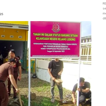
RE
se
me
025
di