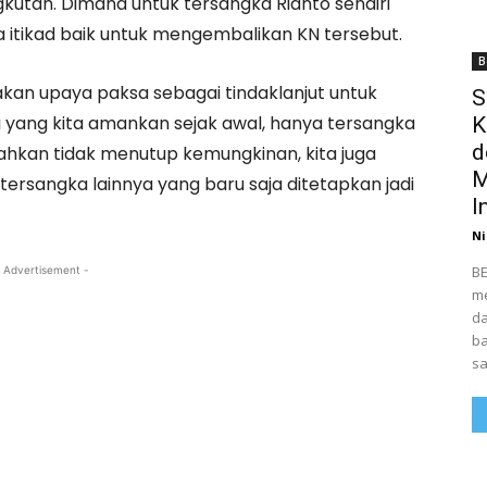
kutan. Dimana untuk tersangka Rianto sendiri
 itikad baik untuk mengembalikan KN tersebut.
B
akan upaya paksa sebagai tindaklanjut untuk
S
 yang kita amankan sejak awal, hanya tersangka
K
d
ahkan tidak menutup kemungkinan, kita juga
M
rsangka lainnya yang baru saja ditetapkan jadi
I
Ni
BE
 Advertisement -
me
da
ba
sa