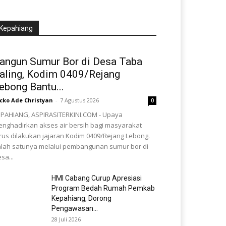
Kepahiang
angun Sumur Bor di Desa Taba
aling, Kodim 0409/Rejang
ebong Bantu...
cko Ade Christyan
-
7 Agustus 2026
0
PAHIANG, ASPIRASITERKINI.COM - Upaya
nghadirkan akses air bersih bagi masyarakat
rus dilakukan jajaran Kodim 0409/Rejang Lebong.
lah satunya melalui pembangunan sumur bor di
sa...
HMI Cabang Curup Apresiasi
Program Bedah Rumah Pemkab
Kepahiang, Dorong
Pengawasan...
28 Juli 2026