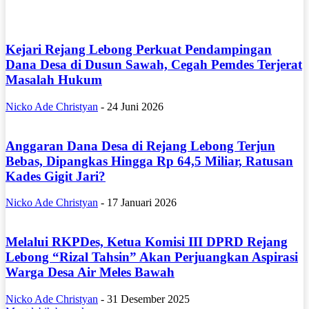
Kejari Rejang Lebong Perkuat Pendampingan
Dana Desa di Dusun Sawah, Cegah Pemdes Terjerat
Masalah Hukum
Nicko Ade Christyan
-
24 Juni 2026
Anggaran Dana Desa di Rejang Lebong Terjun
Bebas, Dipangkas Hingga Rp 64,5 Miliar, Ratusan
Kades Gigit Jari?
Nicko Ade Christyan
-
17 Januari 2026
Melalui RKPDes, Ketua Komisi III DPRD Rejang
Lebong “Rizal Tahsin” Akan Perjuangkan Aspirasi
Warga Desa Air Meles Bawah
Nicko Ade Christyan
-
31 Desember 2025