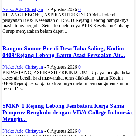
Nicko Ade Christyan
-
7 Agustus 2026
0
REJANGLEBONG, ASPIRASITERKINI.COM - Polemik
pelayanan BPJS Kesehatan di RSUD Rejang Lebong nampaknya
masih terus bergulir. Setelah sebelumnya BPJS Kesehatan Cabang
Curup menyatakan belum dapat...
Bangun Sumur Bor di Desa Taba Saling, Kodim
0409/Rejang Lebong Bantu Atasi Persoalan Air...
Nicko Ade Christyan
-
7 Agustus 2026
0
KEPAHIANG, ASPIRASITERKINI.COM - Upaya menghadirkan
akses air bersih bagi masyarakat terus dilakukan jajaran Kodim
0409/Rejang Lebong. Salah satunya melalui pembangunan sumur
bor di Desa...
SMKN 1 Rejang Lebong Jembatani Kerja Sama
Pemprov Bengkulu dengan VIVA College Indonesia,
Menuju...
Nicko Ade Christyan
-
6 Agustus 2026
0