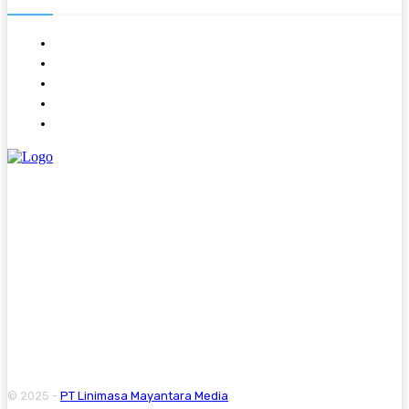
About
Contact
Kode Etik
Pedoman Media Siber
Redaksi
© 2025 -
PT Linimasa Mayantara Media