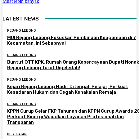
Muat lebih banyak
LATEST NEWS
REJANG LEBONG
MUI Rejang Lebong Fokuskan Pembinaan Keagamaan di 7
Kecamatan, Ini Sebabnya!
REJANG LEBONG
Buntut OTT KPK, Rumah Orang Kepercayaan Bupati Nonak
Rejang Lebong Turut Digeledah!
REJANG LEBONG
Kejari Rejang Lebong Hadir Ditengah Pelajar, Perkuat
Kesadaran Hukum dan Cegah Kenakalan Remaja
REJANG LEBONG
KPPN Curup Gelar FKP Tahunan dan KPPN Curup Awards 2
Perkuat Sinergi Wujudkan Layanan Profesional dan
Transparan
KESEHATAN