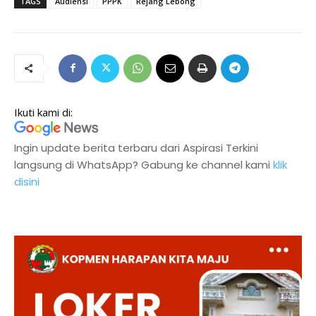
TAGS
Audiensi
PPPK
Rejang Lebong
Ikuti kami di:
Ingin update berita terbaru dari Aspirasi Terkini
langsung di WhatsApp? Gabung ke channel kami
klik
disini