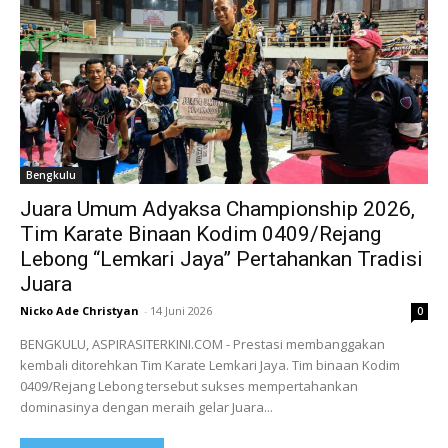
Bengkulu
Juara Umum Adyaksa Championship 2026,
Tim Karate Binaan Kodim 0409/Rejang
Lebong “Lemkari Jaya” Pertahankan Tradisi
Juara
Nicko Ade Christyan
-
14 Juni 2026
0
BENGKULU, ASPIRASITERKINI.COM - Prestasi membanggakan
kembali ditorehkan Tim Karate Lemkari Jaya. Tim binaan Kodim
0409/Rejang Lebong tersebut sukses mempertahankan
dominasinya dengan meraih gelar Juara...