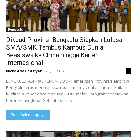
Bengkulu
Dikbud Provinsi Bengkulu Siapkan Lulusan
SMA/SMK Tembus Kampus Dunia,
Beasiswa ke China hingga Karier
Internasional
Nicko Ade Christyan
-
28 Juli 2026
0
BENGKULU, ASPIRASITERKINI.COM - Pemerintah Provinsi (Pemprov)
Bengkulu terus menunjukkan komitmennya dalam meningkatkan
kualitas sumber daya manusia (SDM) melalui program pendidikan
berorientasi global. Setelah berhasil...
Baca Selengkapnya