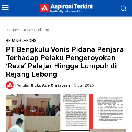
Beranda
Rejang Lebong
REJANG LEBONG
PT Bengkulu Vonis Pidana Penjara
Terhadap Pelaku Pengeroyokan
‘Reza’ Pelajar Hingga Lumpuh di
Rejang Lebong
Penulis:
Nicko Ade Christyan
5 Juli 2025