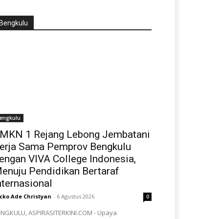
Bengkulu
engkulu
MKN 1 Rejang Lebong Jembatani
erja Sama Pemprov Bengkulu
engan VIVA College Indonesia,
enuju Pendidikan Bertaraf
nternasional
cko Ade Christyan
-
6 Agustus 2026
0
NGKULU, ASPIRASITERKINI.COM - Upaya