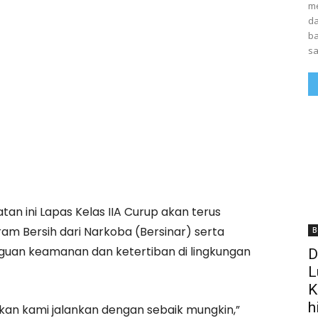
me
da
ba
sa
tan ini Lapas Kelas IIA Curup akan terus
 Bersih dari Narkoba (Bersinar) serta
B
an keamanan dan ketertiban di lingkungan
D
L
K
h
kan kami jalankan dengan sebaik mungkin,”