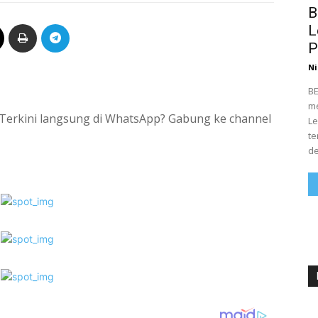
B
L
P
Ni
BE
me
si Terkini langsung di WhatsApp? Gabung ke channel
Le
te
de