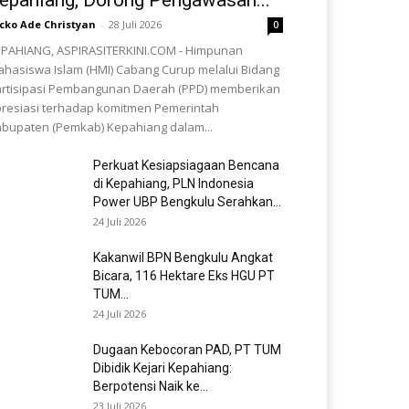
cko Ade Christyan
-
28 Juli 2026
0
PAHIANG, ASPIRASITERKINI.COM - Himpunan
hasiswa Islam (HMI) Cabang Curup melalui Bidang
rtisipasi Pembangunan Daerah (PPD) memberikan
resiasi terhadap komitmen Pemerintah
bupaten (Pemkab) Kepahiang dalam...
Perkuat Kesiapsiagaan Bencana
di Kepahiang, PLN Indonesia
Power UBP Bengkulu Serahkan...
24 Juli 2026
Kakanwil BPN Bengkulu Angkat
Bicara, 116 Hektare Eks HGU PT
TUM...
24 Juli 2026
Dugaan Kebocoran PAD, PT TUM
Dibidik Kejari Kepahiang:
Berpotensi Naik ke...
23 Juli 2026