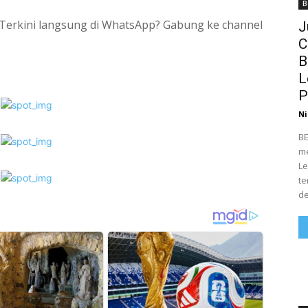
B
si Terkini langsung di WhatsApp? Gabung ke channel
J
C
B
L
P
Ni
BE
me
Le
te
de