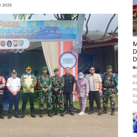
r 2025
M
D
D
Ni
RE
Ka
me
Da
Se