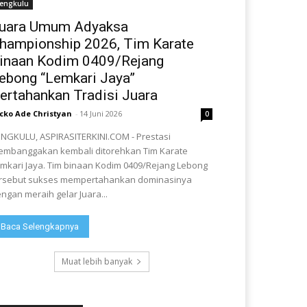
engkulu
uara Umum Adyaksa
hampionship 2026, Tim Karate
inaan Kodim 0409/Rejang
ebong “Lemkari Jaya”
ertahankan Tradisi Juara
cko Ade Christyan
-
14 Juni 2026
0
NGKULU, ASPIRASITERKINI.COM - Prestasi
mbanggakan kembali ditorehkan Tim Karate
mkari Jaya. Tim binaan Kodim 0409/Rejang Lebong
rsebut sukses mempertahankan dominasinya
ngan meraih gelar Juara...
Baca Selengkapnya
Muat lebih banyak