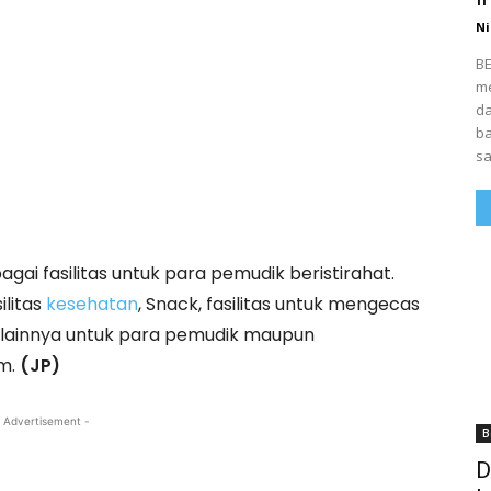
Ni
BE
me
da
ba
sa
agai fasilitas untuk para pemudik beristirahat.
ilitas
kesehatan
, Snack, fasilitas untuk mengecas
as lainnya untuk para pemudik maupun
am.
(JP)
 Advertisement -
B
D