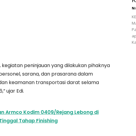
Ni
KE
Ma
Pa
ap
Ka
 kegiatan peninjauan yang dilakukan pihaknya
personel, sarana, dan prasarana dalam
dan keamanan transportasi darat selama
” ujar Edi.
 Armco Kodim 0409/Rejang Lebong di
Tinggal Tahap Finishing