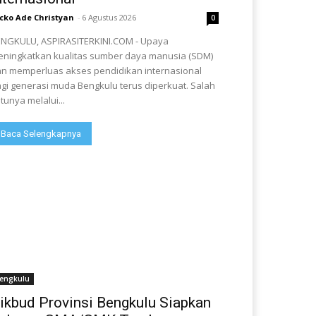
cko Ade Christyan
-
6 Agustus 2026
0
NGKULU, ASPIRASITERKINI.COM - Upaya
ningkatkan kualitas sumber daya manusia (SDM)
n memperluas akses pendidikan internasional
gi generasi muda Bengkulu terus diperkuat. Salah
tunya melalui...
Baca Selengkapnya
engkulu
ikbud Provinsi Bengkulu Siapkan