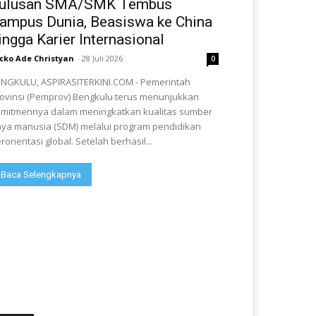
ulusan SMA/SMK Tembus
ampus Dunia, Beasiswa ke China
ingga Karier Internasional
cko Ade Christyan
-
28 Juli 2026
0
NGKULU, ASPIRASITERKINI.COM - Pemerintah
ovinsi (Pemprov) Bengkulu terus menunjukkan
mitmennya dalam meningkatkan kualitas sumber
ya manusia (SDM) melalui program pendidikan
rorientasi global. Setelah berhasil...
Baca Selengkapnya