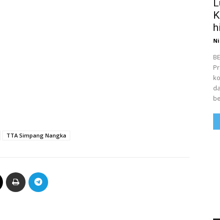
L
K
h
Ni
BE
Pr
ko
da
be
TTA Simpang Nangka