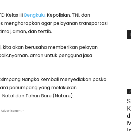
D Kelas III
Bengkulu
, Kepolisian, TNI, dan
res mengharapkan agar pelayanan transportasi
mal, aman, dan tertib.
l, kita akan berusaha memberikan pelayan
erbaik,nyaman, aman untuk pengguna jasa
A) Simpang Nangka kembali menyediakan posko
 para penumpang yang melakukan
B
 Natal dan Tahun Baru (Nataru).
S
K
 Advertisement -
d
M
I