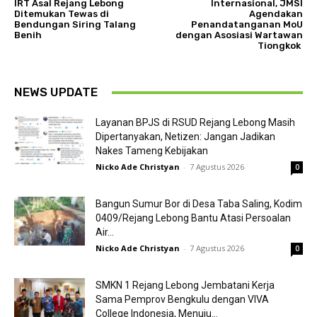
IRT Asal Rejang Lebong
Internasional, JMSI
Ditemukan Tewas di
Agendakan
Bendungan Siring Talang
Penandatanganan MoU
Benih
dengan Asosiasi Wartawan
Tiongkok
NEWS UPDATE
Layanan BPJS di RSUD Rejang Lebong Masih
Dipertanyakan, Netizen: Jangan Jadikan
Nakes Tameng Kebijakan
Nicko Ade Christyan
-
7 Agustus 2026
0
Bangun Sumur Bor di Desa Taba Saling, Kodim
0409/Rejang Lebong Bantu Atasi Persoalan
Air...
Nicko Ade Christyan
-
7 Agustus 2026
0
SMKN 1 Rejang Lebong Jembatani Kerja
Sama Pemprov Bengkulu dengan VIVA
College Indonesia, Menuju...