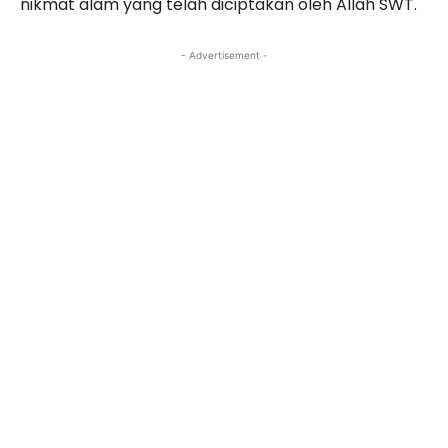
nikmat alam yang telah diciptakan oleh Allah SWT.
- Advertisement -