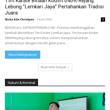
Tim Karate Binaan Kodim 0409/Rejang
Lebong “Lemkari Jaya” Pertahankan Tradisi
Juara
Nicko Ade Christyan
-
14 Juni 2026
0
BENGKULU, ASPIRASITERKINI.COM - Prestasi membanggakan
kembali ditorehkan Tim Karate Lemkari Jaya. Tim binaan Kodim
0409/Rejang Lebong tersebut sukses mempertahankan
dominasinya dengan meraih gelar Juara...
Baca Selengkapnya
Muat lebih banyak
Hukum & Kriminal