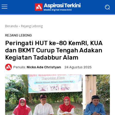
Beranda
Rejang Lebong
REJANG LEBONG
Peringati HUT ke-80 KemRI, KUA
dan BKMT Curup Tengah Adakan
Kegiatan Tadabbur Alam
Penulis:
Nicko Ade Christyan
24 Agustus 2025