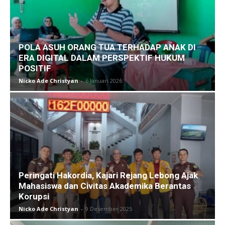
POLA ASUH ORANG TUA TERHADAP ANAK DI
ERA DIGITAL DALAM PERSPEKTIF HUKUM
POSITIF
Nicko Ade Christyan
-
6 Januari 2026
Peringati Hakordia, Kajari Rejang Lebong Ajak
Mahasiswa dan Civitas Akademika Berantas
Korupsi
Nicko Ade Christyan
-
9 Desember 2025