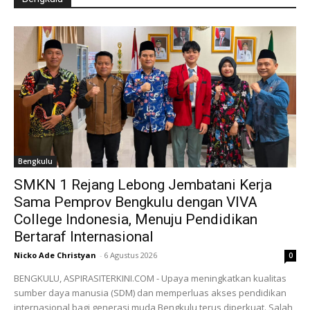
Bengkulu
SMKN 1 Rejang Lebong Jembatani Kerja
Sama Pemprov Bengkulu dengan VIVA
College Indonesia, Menuju Pendidikan
Bertaraf Internasional
Nicko Ade Christyan
-
6 Agustus 2026
0
BENGKULU, ASPIRASITERKINI.COM - Upaya meningkatkan kualitas
sumber daya manusia (SDM) dan memperluas akses pendidikan
internasional bagi generasi muda Bengkulu terus diperkuat. Salah