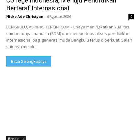
College Indonesia, Menuju Pendidikan
Bertaraf Internasional
Nicko Ade Christyan
-
6 Agustus 2026
0
BENGKULU, ASPIRASITERKINI.COM - Upaya meningkatkan kualitas
sumber daya manusia (SDM) dan memperluas akses pendidikan
internasional bagi generasi muda Bengkulu terus diperkuat. Salah
satunya melalui...
Baca Selengkapnya
Bengkulu