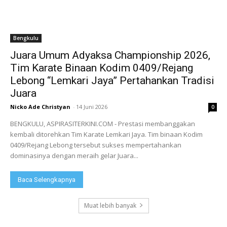
Bengkulu
Juara Umum Adyaksa Championship 2026,
Tim Karate Binaan Kodim 0409/Rejang
Lebong “Lemkari Jaya” Pertahankan Tradisi
Juara
Nicko Ade Christyan
-
14 Juni 2026
0
BENGKULU, ASPIRASITERKINI.COM - Prestasi membanggakan
kembali ditorehkan Tim Karate Lemkari Jaya. Tim binaan Kodim
0409/Rejang Lebong tersebut sukses mempertahankan
dominasinya dengan meraih gelar Juara...
Baca Selengkapnya
Muat lebih banyak
POLA ASUH ORANG TUA TERHADAP ANAK DI
Peringati Hakordia, Kajari Rejang Lebong Ajak
Kantor Hukum Arie Kusumah, S.H, M.H, dan
ERA DIGITAL DALAM PERSPEKTIF HUKUM
Mahasiswa dan Civitas Akademika Berantas