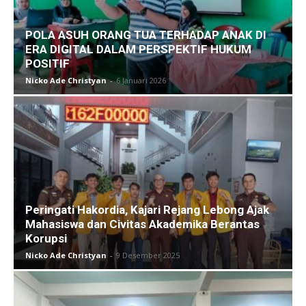
POLA ASUH ORANG TUA TERHADAP ANAK DI
ERA DIGITAL DALAM PERSPEKTIF HUKUM
POSITIF
Nicko Ade Christyan
-
6 Januari 2026
Peringati Hakordia, Kajari Rejang Lebong Ajak
Mahasiswa dan Civitas Akademika Berantas
Korupsi
Nicko Ade Christyan
-
9 Desember 2025