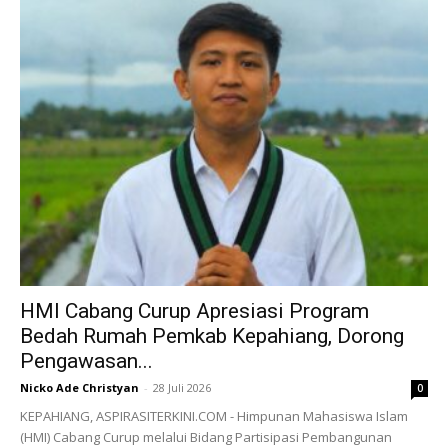
HMI Cabang Curup Apresiasi Program
Bedah Rumah Pemkab Kepahiang, Dorong
Pengawasan...
Nicko Ade Christyan
-
28 Juli 2026
0
KEPAHIANG, ASPIRASITERKINI.COM - Himpunan Mahasiswa Islam
(HMI) Cabang Curup melalui Bidang Partisipasi Pembangunan