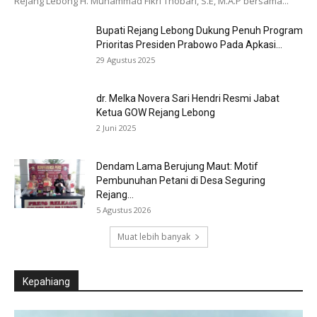
Rejang Lebong H. Muhammad Fikri Thobari, S.E, M.A.P bersama...
Bupati Rejang Lebong Dukung Penuh Program
Prioritas Presiden Prabowo Pada Apkasi...
29 Agustus 2025
dr. Melka Novera Sari Hendri Resmi Jabat
Ketua GOW Rejang Lebong
2 Juni 2025
Dendam Lama Berujung Maut: Motif
Pembunuhan Petani di Desa Seguring
Rejang...
5 Agustus 2026
Muat lebih banyak
Kepahiang