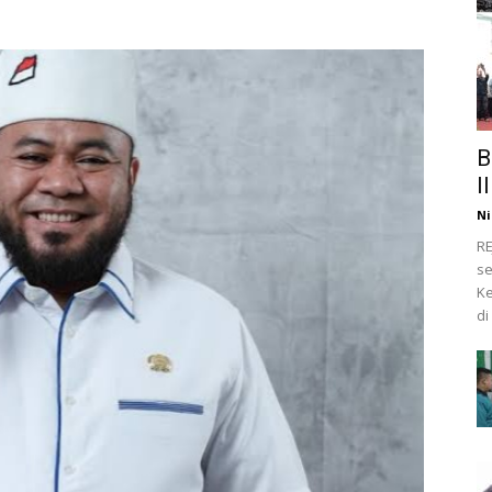
B
I
Ni
RE
se
Ke
di