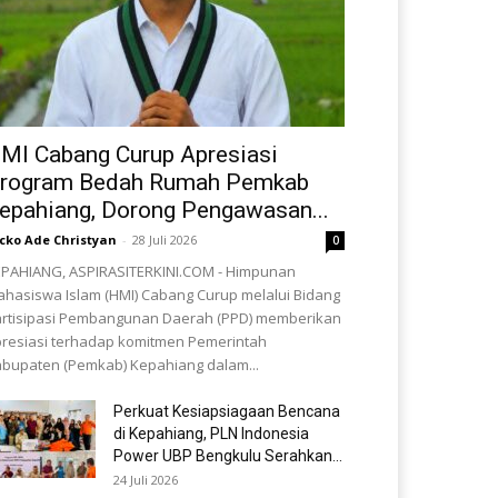
MI Cabang Curup Apresiasi
rogram Bedah Rumah Pemkab
epahiang, Dorong Pengawasan...
cko Ade Christyan
-
28 Juli 2026
0
PAHIANG, ASPIRASITERKINI.COM - Himpunan
hasiswa Islam (HMI) Cabang Curup melalui Bidang
rtisipasi Pembangunan Daerah (PPD) memberikan
resiasi terhadap komitmen Pemerintah
bupaten (Pemkab) Kepahiang dalam...
Perkuat Kesiapsiagaan Bencana
di Kepahiang, PLN Indonesia
Power UBP Bengkulu Serahkan...
24 Juli 2026