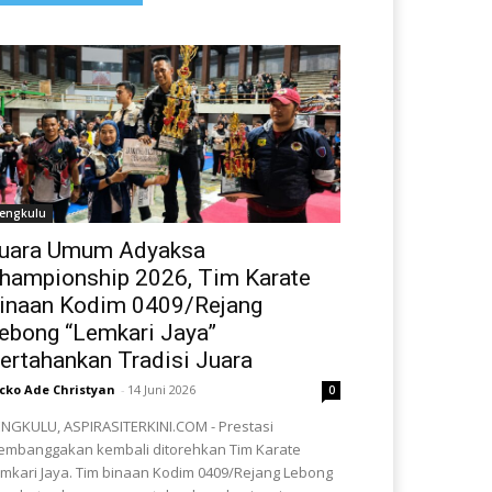
engkulu
uara Umum Adyaksa
hampionship 2026, Tim Karate
inaan Kodim 0409/Rejang
ebong “Lemkari Jaya”
ertahankan Tradisi Juara
cko Ade Christyan
-
14 Juni 2026
0
NGKULU, ASPIRASITERKINI.COM - Prestasi
mbanggakan kembali ditorehkan Tim Karate
mkari Jaya. Tim binaan Kodim 0409/Rejang Lebong