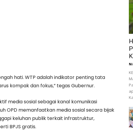
H
P
K
Ni
KE
tengah hati. WTP adalah indikator penting tata
Ma
Pa
harus kompak dan fokus,” tegas Gubernur.
ap
Ka
aktif media sosial sebagai kanal komunikasi
uh OPD memanfaatkan media sosial secara bijak
pi keluhan publik terkait infrastruktur,
rti BPJS gratis.