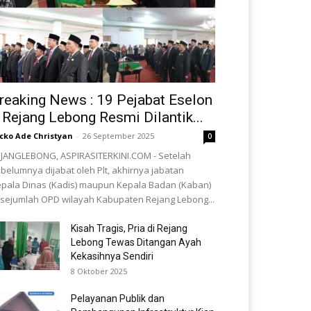
reaking News : 19 Pejabat Eselon
I Rejang Lebong Resmi Dilantik...
cko Ade Christyan
-
26 September 2025
0
JANGLEBONG, ASPIRASITERKINI.COM - Setelah
belumnya dijabat oleh Plt, akhirnya jabatan
pala Dinas (Kadis) maupun Kepala Badan (Kaban)
 sejumlah OPD wilayah Kabupaten Rejang Lebong...
Kisah Tragis, Pria di Rejang
Lebong Tewas Ditangan Ayah
Kekasihnya Sendiri
8 Oktober 2025
Pelayanan Publik dan