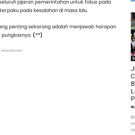
eluruh jajaran pemerintahan untuk fokus pada
 terpaku pada kesalahan di masa lalu.
. Yang penting sekarang adalah menjawab harapan
” pungkasnya.
(**)
 Advertisement -
B
J
C
B
L
P
Ni
BE
me
Le