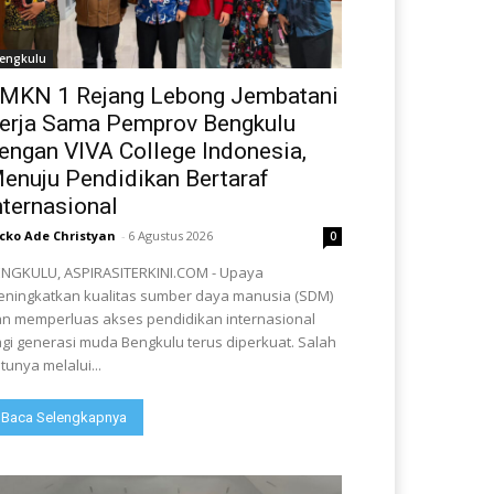
engkulu
MKN 1 Rejang Lebong Jembatani
erja Sama Pemprov Bengkulu
engan VIVA College Indonesia,
enuju Pendidikan Bertaraf
nternasional
cko Ade Christyan
-
6 Agustus 2026
0
NGKULU, ASPIRASITERKINI.COM - Upaya
ningkatkan kualitas sumber daya manusia (SDM)
n memperluas akses pendidikan internasional
gi generasi muda Bengkulu terus diperkuat. Salah
tunya melalui...
Baca Selengkapnya