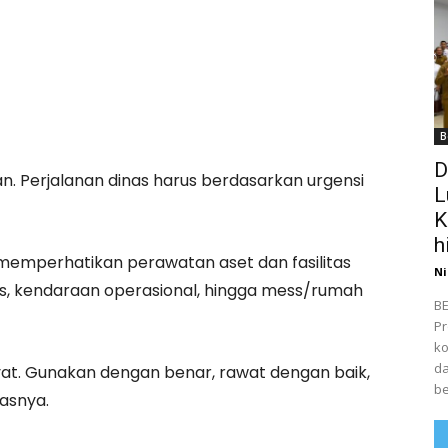
B
D
n. Perjalanan dinas harus berdasarkan urgensi
L
K
h
 memperhatikan perawatan aset dan fasilitas
Ni
as, kendaraan operasional, hingga mess/rumah
BE
Pr
ko
da
kyat. Gunakan dengan benar, rawat dengan baik,
be
gasnya.