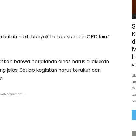
B
S
K
ita butuh lebih banyak terobosan dari OPD lain,”
d
M
I
gatkan bahwa perjalanan dinas harus dilakukan
Ni
g jelas. Setiap kegiatan harus terukur dan
BE
a.
me
da
ba
 Advertisement -
sa