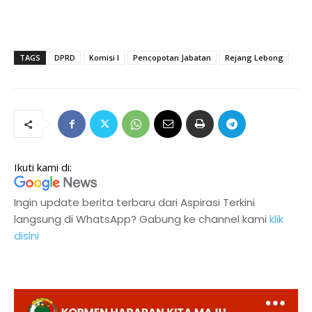
TAGS
DPRD
Komisi I
Pencopotan Jabatan
Rejang Lebong
Ikuti kami di:
Ingin update berita terbaru dari Aspirasi Terkini
langsung di WhatsApp? Gabung ke channel kami
klik
disini