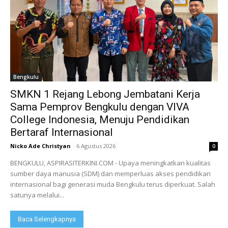
Bengkulu
SMKN 1 Rejang Lebong Jembatani Kerja
Sama Pemprov Bengkulu dengan VIVA
College Indonesia, Menuju Pendidikan
Bertaraf Internasional
Nicko Ade Christyan
-
6 Agustus 2026
0
BENGKULU, ASPIRASITERKINI.COM - Upaya meningkatkan kualitas
sumber daya manusia (SDM) dan memperluas akses pendidikan
internasional bagi generasi muda Bengkulu terus diperkuat. Salah
satunya melalui...
Baca Selengkapnya