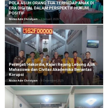
POLA ASUH ORANG TUA TERHADAP ANAK DI
ERA DIGITAL DALAM PERSPEKTIF HUKUM
POSITIF
Nicko Ade Christyan
-
6 Januari 2026
Peringati Hakordia, Kajari Rejang Lebong Ajak
Mahasiswa dan Civitas Akademika Berantas
Korupsi
Nicko Ade Christyan
-
9 Desember 2025