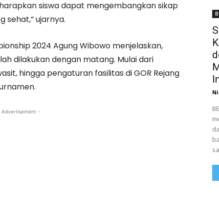
i, diharapkan siswa dapat mengembangkan sikap
B
sehat,” ujarnya.
S
K
ampionship 2024 Agung Wibowo menjelaskan,
d
lah dilakukan dengan matang. Mulai dari
M
sit, hingga pengaturan fasilitas di GOR Rejang
I
turnamen.
Ni
BE
 Advertisement -
me
da
ba
sa