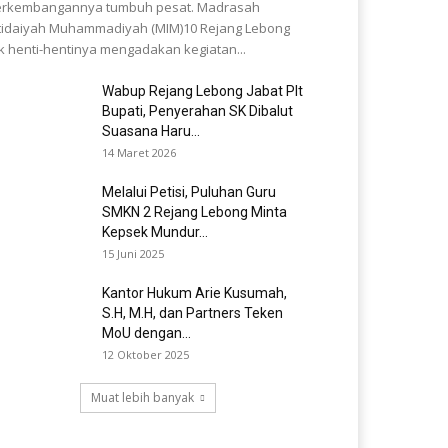
erkembangannya tumbuh pesat. Madrasah
tidaiyah Muhammadiyah (MIM)10 Rejang Lebong
k henti-hentinya mengadakan kegiatan...
Wabup Rejang Lebong Jabat Plt
Bupati, Penyerahan SK Dibalut
Suasana Haru...
14 Maret 2026
Melalui Petisi, Puluhan Guru
SMKN 2 Rejang Lebong Minta
Kepsek Mundur...
15 Juni 2025
Kantor Hukum Arie Kusumah,
S.H, M.H, dan Partners Teken
MoU dengan...
12 Oktober 2025
Muat lebih banyak