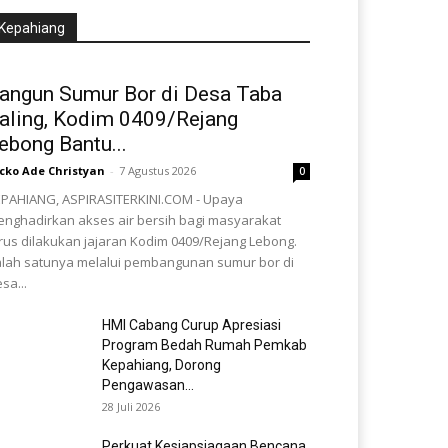
Kepahiang
angun Sumur Bor di Desa Taba
aling, Kodim 0409/Rejang
ebong Bantu...
cko Ade Christyan
-
7 Agustus 2026
0
PAHIANG, ASPIRASITERKINI.COM - Upaya
nghadirkan akses air bersih bagi masyarakat
rus dilakukan jajaran Kodim 0409/Rejang Lebong.
lah satunya melalui pembangunan sumur bor di
sa...
HMI Cabang Curup Apresiasi
Program Bedah Rumah Pemkab
Kepahiang, Dorong
Pengawasan...
28 Juli 2026
Perkuat Kesiapsiagaan Bencana