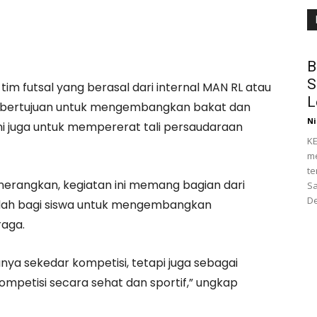
B
S
 tim futsal yang berasal dari internal MAN RL atau
L
ain bertujuan untuk mengembangkan bakat dan
Ni
ini juga untuk mempererat tali persaudaraan
KE
me
te
nerangkan, kegiatan ini memang bagian dari
Sa
De
ah bagi siswa untuk mengembangkan
raga.
nya sekedar kompetisi, tetapi juga sebagai
ompetisi secara sehat dan sportif,” ungkap