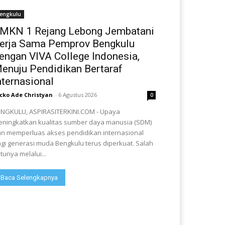
engkulu
MKN 1 Rejang Lebong Jembatani
erja Sama Pemprov Bengkulu
engan VIVA College Indonesia,
enuju Pendidikan Bertaraf
nternasional
cko Ade Christyan
-
6 Agustus 2026
0
NGKULU, ASPIRASITERKINI.COM - Upaya
ningkatkan kualitas sumber daya manusia (SDM)
n memperluas akses pendidikan internasional
gi generasi muda Bengkulu terus diperkuat. Salah
tunya melalui...
Baca Selengkapnya