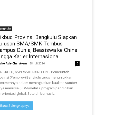
engkulu
ikbud Provinsi Bengkulu Siapkan
ulusan SMA/SMK Tembus
ampus Dunia, Beasiswa ke China
ingga Karier Internasional
cko Ade Christyan
-
28 Juli 2026
0
NGKULU, ASPIRASITERKINI.COM - Pemerintah
ovinsi (Pemprov) Bengkulu terus menunjukkan
mitmennya dalam meningkatkan kualitas sumber
ya manusia (SDM) melalui program pendidikan
rorientasi global. Setelah berhasil...
Baca Selengkapnya