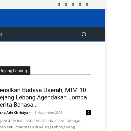
Rejang Lebong
enalkan Budaya Daerah, MIM 10
ejang Lebong Agendakan Lomba
erita Bahasa...
cko Ade Christyan
-
8 November 2025
0
JANGLEBONG, ASPIRASITERKINI.COM - Sebagai
lah satu madrasah di Rejang Lebong yang