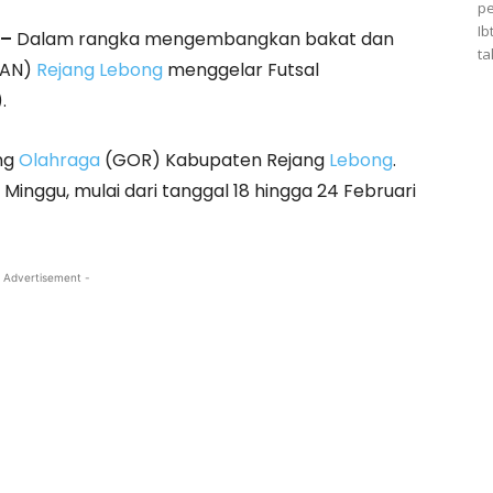
p
Ib
 –
Dalam rangka mengembangkan bakat dan
ta
MAN)
Rejang Lebong
menggelar Futsal
.
ung
Olahraga
(GOR) Kabupaten Rejang
Lebong
.
inggu, mulai dari tanggal 18 hingga 24 Februari
 Advertisement -