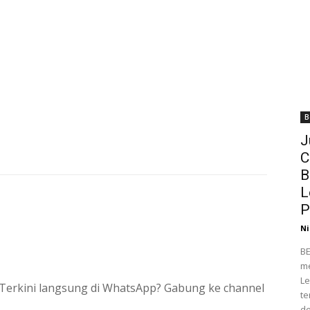
B
J
C
B
L
P
Ni
BE
me
Le
si Terkini langsung di WhatsApp? Gabung ke channel
te
de