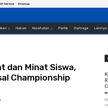
Of Service
Sitemap
ikan
Hukum
Kesehatan
Politik
Olahraga
Lainnya
 dan Minat Siswa,
K
sal Championship
R
C
Ni
RE
4
sa