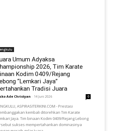
engkulu
uara Umum Adyaksa
hampionship 2026, Tim Karate
inaan Kodim 0409/Rejang
ebong “Lemkari Jaya”
ertahankan Tradisi Juara
cko Ade Christyan
-
14 Juni 2026
0
NGKULU, ASPIRASITERKINI.COM - Prestasi
mbanggakan kembali ditorehkan Tim Karate
mkari Jaya. Tim binaan Kodim 0409/Rejang Lebong
rsebut sukses mempertahankan dominasinya
ngan meraih gelar Juara...