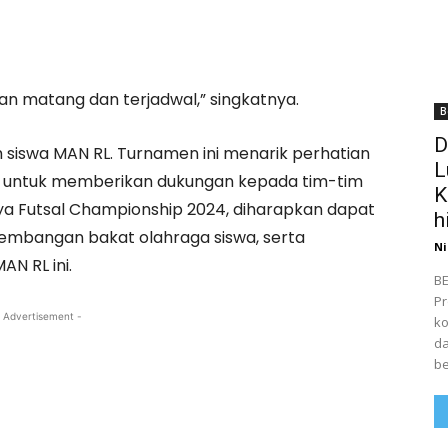
n matang dan terjadwal,” singkatnya.
B
D
eh siswa MAN RL. Turnamen ini menarik perhatian
L
r untuk memberikan dukungan kepada tim-tim
K
a Futsal Championship 2024, diharapkan dapat
h
embangan bakat olahraga siswa, serta
Ni
N RL ini.
BE
Pr
 Advertisement -
ko
da
be