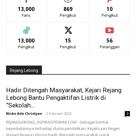
13,000
869
10
Fans
Pengikut
Pengikut
13,000
15
56
Pengikut
Pengikut
Pelanggan
Rejang Lebong
Hadir Ditengah Masyarakat, Kejari Rejang
Lebong Bantu Pengaktifan Listrik di
“Sekolah...
Nicko Ade Christyan
-
2 Februari 2026
0
REJANGLEBONG, ASPIRASITERKINI.COM - Sebagai bentuk
kepeduliannya terhadap dunia pendidikan, Kejaksaan Negeri
(Kejari) Rejang Lebong hadir ditengah masyarakat untuk