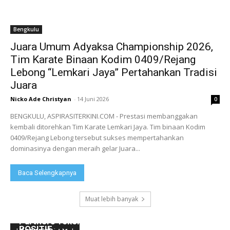
Bengkulu
Juara Umum Adyaksa Championship 2026,
Tim Karate Binaan Kodim 0409/Rejang
Lebong “Lemkari Jaya” Pertahankan Tradisi
Juara
Nicko Ade Christyan
-
14 Juni 2026
0
BENGKULU, ASPIRASITERKINI.COM - Prestasi membanggakan
kembali ditorehkan Tim Karate Lemkari Jaya. Tim binaan Kodim
0409/Rejang Lebong tersebut sukses mempertahankan
dominasinya dengan meraih gelar Juara...
Baca Selengkapnya
Muat lebih banyak
POLA ASUH ORANG TUA TERHADAP ANAK DI
Peringati Hakordia, Kajari Rejang Lebong Ajak
Kantor Hukum Arie Kusumah, S.H, M.H, dan
ERA DIGITAL DALAM PERSPEKTIF HUKUM
Mahasiswa dan Civitas Akademika Berantas
Partners Teken MoU dengan Klinik Thamrin,
POSITIF