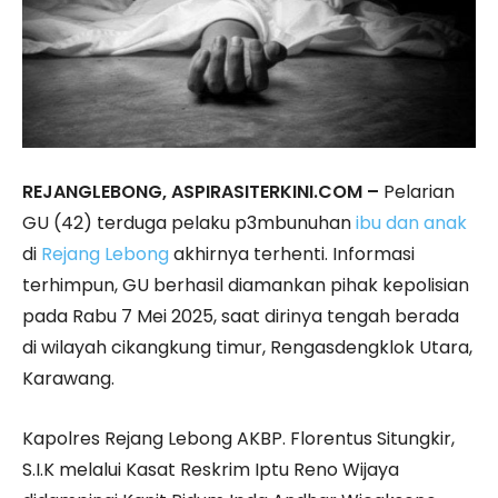
REJANGLEBONG, ASPIRASITERKINI.COM –
Pelarian
GU (42) terduga pelaku p3mbunuhan
ibu dan anak
di
Rejang Lebong
akhirnya terhenti. Informasi
terhimpun, GU berhasil diamankan pihak kepolisian
pada Rabu 7 Mei 2025, saat dirinya tengah berada
di wilayah cikangkung timur, Rengasdengklok Utara,
Karawang.
Kapolres Rejang Lebong AKBP. Florentus Situngkir,
S.I.K melalui Kasat Reskrim Iptu Reno Wijaya