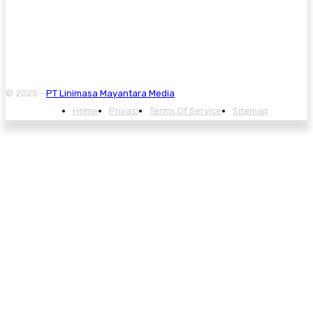
© 2025 -
PT Linimasa Mayantara Media
Home
Privasi
Terms Of Service
Sitemap