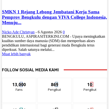
SMKN 1 Rejang Lebong Jembatani Kerja Sama
Pemprov Bengkulu dengan VIVA College Indonesia,
Menuju...
Nicko Ade Christyan
-
6 Agustus 2026
0
BENGKULU, ASPIRASITERKINI.COM - Upaya meningkatkan
kualitas sumber daya manusia (SDM) dan memperluas akses
pendidikan internasional bagi generasi muda Bengkulu terus
diperkuat. Salah satunya melalui...
Muat lebih banyak
FOLLOW SOSIAL MEDIA KAMI
13,000
869
10
Fans
Pengikut
Pengikut