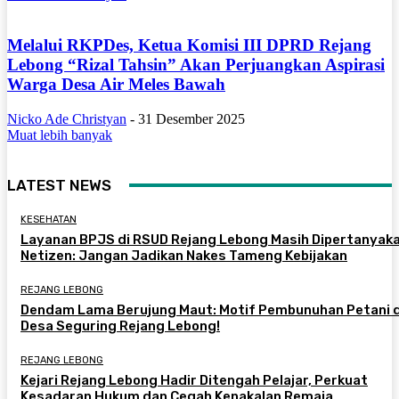
Melalui RKPDes, Ketua Komisi III DPRD Rejang
Lebong “Rizal Tahsin” Akan Perjuangkan Aspirasi
Warga Desa Air Meles Bawah
Nicko Ade Christyan
-
31 Desember 2025
Muat lebih banyak
LATEST NEWS
KESEHATAN
Layanan BPJS di RSUD Rejang Lebong Masih Dipertanyaka
Netizen: Jangan Jadikan Nakes Tameng Kebijakan
REJANG LEBONG
Dendam Lama Berujung Maut: Motif Pembunuhan Petani d
Desa Seguring Rejang Lebong!
REJANG LEBONG
Kejari Rejang Lebong Hadir Ditengah Pelajar, Perkuat
Kesadaran Hukum dan Cegah Kenakalan Remaja