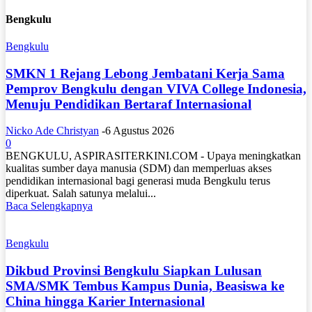
Bengkulu
Bengkulu
SMKN 1 Rejang Lebong Jembatani Kerja Sama
Pemprov Bengkulu dengan VIVA College Indonesia,
Menuju Pendidikan Bertaraf Internasional
Nicko Ade Christyan
-
6 Agustus 2026
0
BENGKULU, ASPIRASITERKINI.COM - Upaya meningkatkan
kualitas sumber daya manusia (SDM) dan memperluas akses
pendidikan internasional bagi generasi muda Bengkulu terus
diperkuat. Salah satunya melalui...
Baca Selengkapnya
Bengkulu
Dikbud Provinsi Bengkulu Siapkan Lulusan
SMA/SMK Tembus Kampus Dunia, Beasiswa ke
China hingga Karier Internasional