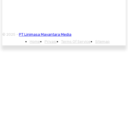
© 2025 -
PT Linimasa Mayantara Media
Home
Privasi
Terms Of Service
Sitemap