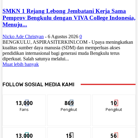
SMKN 1 Rejang Lebong Jembatani Kerja Sama
Pemprov Bengkulu dengan VIVA College Indonesia,
Menuju...
Nicko Ade Christyan
-
6 Agustus 2026
0
BENGKULU, ASPIRASITERKINI.COM - Upaya meningkatkan
kualitas sumber daya manusia (SDM) dan memperluas akses
pendidikan internasional bagi generasi muda Bengkulu terus
diperkuat. Salah satunya melalui...
Muat lebih banyak
FOLLOW SOSIAL MEDIA KAMI
13,000
869
10
Fans
Pengikut
Pengikut
13,000
15
56