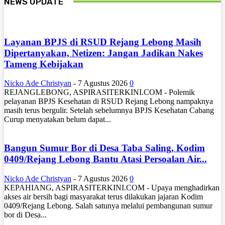
NEWS UPDATE
Layanan BPJS di RSUD Rejang Lebong Masih
Dipertanyakan, Netizen: Jangan Jadikan Nakes
Tameng Kebijakan
Nicko Ade Christyan
-
7 Agustus 2026
0
REJANGLEBONG, ASPIRASITERKINI.COM - Polemik
pelayanan BPJS Kesehatan di RSUD Rejang Lebong nampaknya
masih terus bergulir. Setelah sebelumnya BPJS Kesehatan Cabang
Curup menyatakan belum dapat...
Bangun Sumur Bor di Desa Taba Saling, Kodim
0409/Rejang Lebong Bantu Atasi Persoalan Air...
Nicko Ade Christyan
-
7 Agustus 2026
0
KEPAHIANG, ASPIRASITERKINI.COM - Upaya menghadirkan
akses air bersih bagi masyarakat terus dilakukan jajaran Kodim
0409/Rejang Lebong. Salah satunya melalui pembangunan sumur
bor di Desa...