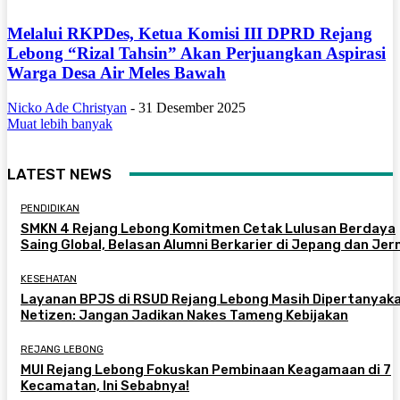
Melalui RKPDes, Ketua Komisi III DPRD Rejang
Lebong “Rizal Tahsin” Akan Perjuangkan Aspirasi
Warga Desa Air Meles Bawah
Nicko Ade Christyan
-
31 Desember 2025
Muat lebih banyak
LATEST NEWS
PENDIDIKAN
SMKN 4 Rejang Lebong Komitmen Cetak Lulusan Berdaya
Saing Global, Belasan Alumni Berkarier di Jepang dan Je
KESEHATAN
Layanan BPJS di RSUD Rejang Lebong Masih Dipertanyaka
Netizen: Jangan Jadikan Nakes Tameng Kebijakan
REJANG LEBONG
MUI Rejang Lebong Fokuskan Pembinaan Keagamaan di 7
Kecamatan, Ini Sebabnya!