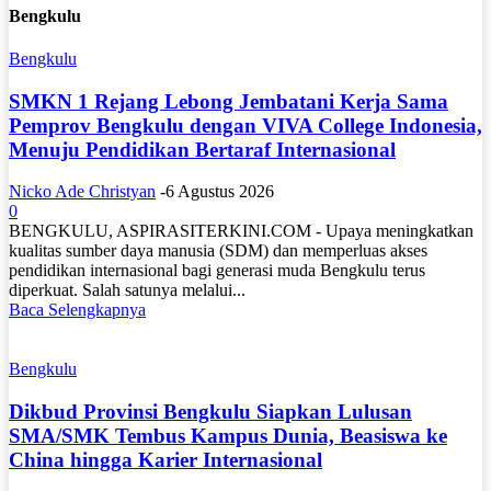
Bengkulu
Bengkulu
SMKN 1 Rejang Lebong Jembatani Kerja Sama
Pemprov Bengkulu dengan VIVA College Indonesia,
Menuju Pendidikan Bertaraf Internasional
Nicko Ade Christyan
-
6 Agustus 2026
0
BENGKULU, ASPIRASITERKINI.COM - Upaya meningkatkan
kualitas sumber daya manusia (SDM) dan memperluas akses
pendidikan internasional bagi generasi muda Bengkulu terus
diperkuat. Salah satunya melalui...
Baca Selengkapnya
Bengkulu
Dikbud Provinsi Bengkulu Siapkan Lulusan
SMA/SMK Tembus Kampus Dunia, Beasiswa ke
China hingga Karier Internasional