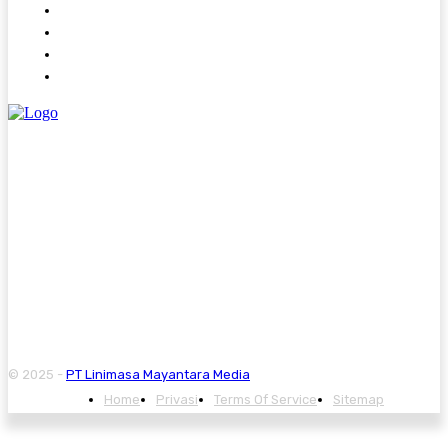
Contact
Kode Etik
Pedoman Media Siber
Redaksi
© 2025 -
PT Linimasa Mayantara Media
Home
Privasi
Terms Of Service
Sitemap