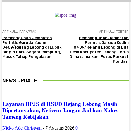
ARTIKULLI PARAPRAK
ARTIKULLI TJETËR
Pembangunan Jembatan
Pembangunan Jembatan
Perintis Garuda Kodim
Perintis Garuda Kodim
0409/Rejang Lebong di Lubuk
0409/Rejang Lebong di Dua
Bingin Baru Segera Rampung,
Desa Kabupaten Lebong Terus
Masuk Tahap Pengelasan
Dimaksimalkan: Fokus Perkuat
Pondasi
NEWS UPDATE
Layanan BPJS di RSUD Rejang Lebong Masih
Dipertanyakan, Netizen: Jangan Jadikan Nakes
Tameng Kebijakan
Nicko Ade Christyan
-
7 Agustus 2026
0