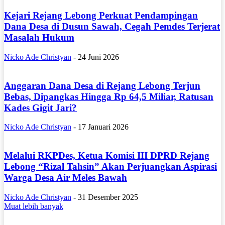
Kejari Rejang Lebong Perkuat Pendampingan
Dana Desa di Dusun Sawah, Cegah Pemdes Terjerat
Masalah Hukum
Nicko Ade Christyan
-
24 Juni 2026
Anggaran Dana Desa di Rejang Lebong Terjun
Bebas, Dipangkas Hingga Rp 64,5 Miliar, Ratusan
Kades Gigit Jari?
Nicko Ade Christyan
-
17 Januari 2026
Melalui RKPDes, Ketua Komisi III DPRD Rejang
Lebong “Rizal Tahsin” Akan Perjuangkan Aspirasi
Warga Desa Air Meles Bawah
Nicko Ade Christyan
-
31 Desember 2025
Muat lebih banyak