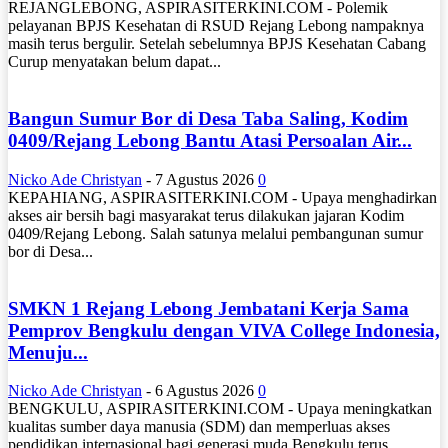
REJANGLEBONG, ASPIRASITERKINI.COM - Polemik
pelayanan BPJS Kesehatan di RSUD Rejang Lebong nampaknya
masih terus bergulir. Setelah sebelumnya BPJS Kesehatan Cabang
Curup menyatakan belum dapat...
Bangun Sumur Bor di Desa Taba Saling, Kodim
0409/Rejang Lebong Bantu Atasi Persoalan Air...
Nicko Ade Christyan
-
7 Agustus 2026
0
KEPAHIANG, ASPIRASITERKINI.COM - Upaya menghadirkan
akses air bersih bagi masyarakat terus dilakukan jajaran Kodim
0409/Rejang Lebong. Salah satunya melalui pembangunan sumur
bor di Desa...
SMKN 1 Rejang Lebong Jembatani Kerja Sama
Pemprov Bengkulu dengan VIVA College Indonesia,
Menuju...
Nicko Ade Christyan
-
6 Agustus 2026
0
BENGKULU, ASPIRASITERKINI.COM - Upaya meningkatkan
kualitas sumber daya manusia (SDM) dan memperluas akses
pendidikan internasional bagi generasi muda Bengkulu terus