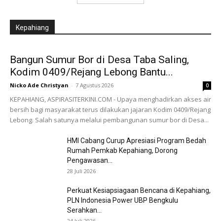
Kepahiang
Bangun Sumur Bor di Desa Taba Saling,
Kodim 0409/Rejang Lebong Bantu...
Nicko Ade Christyan
-
7 Agustus 2026
0
KEPAHIANG, ASPIRASITERKINI.COM - Upaya menghadirkan akses air
bersih bagi masyarakat terus dilakukan jajaran Kodim 0409/Rejang
Lebong. Salah satunya melalui pembangunan sumur bor di Desa...
HMI Cabang Curup Apresiasi Program Bedah
Rumah Pemkab Kepahiang, Dorong
Pengawasan...
28 Juli 2026
Perkuat Kesiapsiagaan Bencana di Kepahiang,
PLN Indonesia Power UBP Bengkulu
Serahkan...
24 Juli 2026