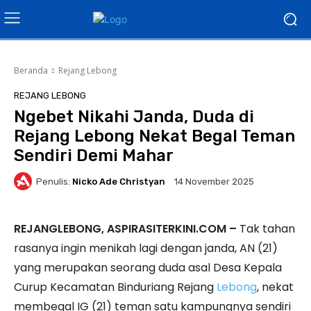
Beranda
Rejang Lebong
REJANG LEBONG
Ngebet Nikahi Janda, Duda di
Rejang Lebong Nekat Begal Teman
Sendiri Demi Mahar
Penulis:
Nicko Ade Christyan
14 November 2025
REJANGLEBONG, ASPIRASITERKINI.COM –
Tak tahan
rasanya ingin menikah lagi dengan janda, AN (21)
yang merupakan seorang duda asal Desa Kepala
Curup Kecamatan Binduriang Rejang
Lebong
, nekat
membegal IG (21) teman satu kampungnya sendiri