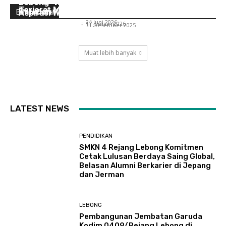
Bebas, Dipangkas Hingga Rp 64,5 Miliar,
Lebong “Rizal Tahsin” Akan Perjuangkan
Terjerat Masalah Hukum
Ratusan Kades Gigit Jari?
Aspirasi Warga Desa Air Meles Bawah
Berita Desa
Nicko Ade Christyan
-
24 Juni 2026
Nicko Ade Christyan
-
17 Januari 2026
Nicko Ade Christyan
-
31 Desember 2025
Muat lebih banyak
LATEST NEWS
PENDIDIKAN
SMKN 4 Rejang Lebong Komitmen
Cetak Lulusan Berdaya Saing Global,
Belasan Alumni Berkarier di Jepang
dan Jerman
LEBONG
Pembangunan Jembatan Garuda
Kodim 0409/Rejang Lebong di