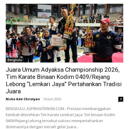
Bengkulu
Juara Umum Adyaksa Championship 2026,
Tim Karate Binaan Kodim 0409/Rejang
Lebong “Lemkari Jaya” Pertahankan Tradisi
Juara
Nicko Ade Christyan
-
14 Juni 2026
0
BENGKULU, ASPIRASITERKINI.COM - Prestasi membanggakan
kembali ditorehkan Tim Karate Lemkari Jaya. Tim binaan Kodim
0409/Rejang Lebong tersebut sukses mempertahankan
dominasinya dengan meraih gelar Juara...