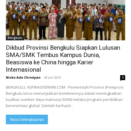
Bengkulu
Dikbud Provinsi Bengkulu Siapkan Lulusan
SMA/SMK Tembus Kampus Dunia,
Beasiswa ke China hingga Karier
Internasional
Nicko Ade Christyan
-
28 Juli 2026
0
BENGKULU, ASPIRASITERKINI.COM - Pemerintah Provinsi (Pemprov)
Bengkulu terus menunjukkan komitmennya dalam meningkatkan
kualitas sumber daya manusia (SDM) melalui program pendidikan
berorientasi global. Setelah berhasil...
Baca Selengkapnya