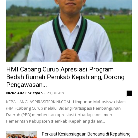
HMI Cabang Curup Apresiasi Program
Bedah Rumah Pemkab Kepahiang, Dorong
Pengawasan...
Nicko Ade Christyan
-
28 Juli 2026
0
KEPAHIANG, ASPIRASITERKINI.COM - Himpunan Mahasiswa Islam
(HMI) Cabang Curup melalui Bidang Partisipasi Pembangunan
Daerah (PPD) memberikan apresiasi terhadap komitmen
Pemerintah Kabupaten (Pemkab) Kepahiang dalam...
Perkuat Kesiapsiagaan Bencana di Kepahiang,