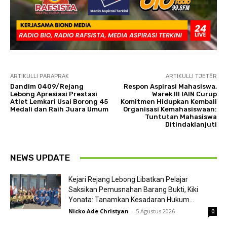
ARTIKULLI PARAPRAK
ARTIKULLI TJETËR
Dandim 0409/Rejang
Respon Aspirasi Mahasiswa,
Lebong Apresiasi Prestasi
Warek III IAIN Curup
Atlet Lemkari Usai Borong 45
Komitmen Hidupkan Kembali
Medali dan Raih Juara Umum
Organisasi Kemahasiswaan:
Tuntutan Mahasiswa
Ditindaklanjuti
NEWS UPDATE
Kejari Rejang Lebong Libatkan Pelajar
Saksikan Pemusnahan Barang Bukti, Kiki
Yonata: Tanamkan Kesadaran Hukum...
Nicko Ade Christyan
-
5 Agustus 2026
0