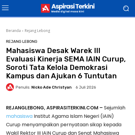
Beranda
Rejang Lebong
REJANG LEBONG
Mahasiswa Desak Warek III
Evaluasi Kinerja SEMA IAIN Curup,
Soroti Tata Kelola Demokrasi
Kampus dan Ajukan 6 Tuntutan
Penulis:
Nicko Ade Christyan
6 Juli 2026
REJANGLEBONG, ASPIRASITERKINI.COM –
Sejumlah
mahasiswa
Institut Agama Islam Negeri (IAIN)
Curup menyampaikan pernyataan sikap kepada
Wakil Rektor III IAIN Curup dan Senat Mahasiswa