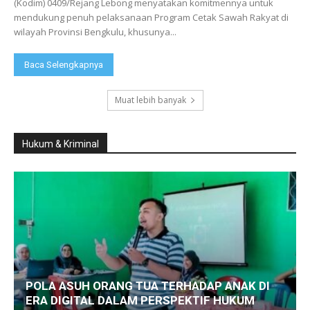
(Kodim) 0409/Rejang Lebong menyatakan komitmennya untuk
mendukung penuh pelaksanaan Program Cetak Sawah Rakyat di
wilayah Provinsi Bengkulu, khusunya...
Baca Selengkapnya
Muat lebih banyak
Hukum & Kriminal
POLA ASUH ORANG TUA TERHADAP ANAK DI
ERA DIGITAL DALAM PERSPEKTIF HUKUM