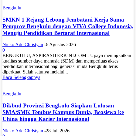
Bengkulu
SMKN 1 Rejang Lebong Jembatani Kerja Sama
Pemprov Bengkulu dengan VIVA College Indonesia,
Menuju Pendidikan Bertaraf Internasional
Nicko Ade Christyan
-
6 Agustus 2026
0
BENGKULU, ASPIRASITERKINI.COM - Upaya meningkatkan
kualitas sumber daya manusia (SDM) dan memperluas akses
pendidikan internasional bagi generasi muda Bengkulu terus
diperkuat. Salah satunya melalui...
Baca Selengkapnya
Bengkulu
Dikbud Provinsi Bengkulu Siapkan Lulusan
SMA/SMK Tembus Kampus Dunia, Beasiswa ke
China hingga Karier Internasional
Nicko Ade Christyan
-
28 Juli 2026