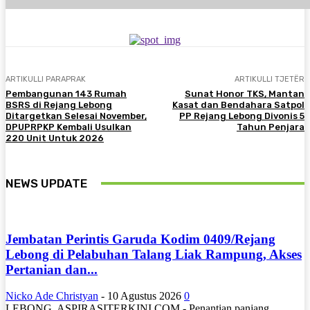
ARTIKULLI PARAPRAK
ARTIKULLI TJETËR
Pembangunan 143 Rumah
Sunat Honor TKS, Mantan
BSRS di Rejang Lebong
Kasat dan Bendahara Satpol
Ditargetkan Selesai November,
PP Rejang Lebong Divonis 5
DPUPRPKP Kembali Usulkan
Tahun Penjara
220 Unit Untuk 2026
NEWS UPDATE
Jembatan Perintis Garuda Kodim 0409/Rejang
Lebong di Pelabuhan Talang Liak Rampung, Akses
Pertanian dan...
Nicko Ade Christyan
-
10 Agustus 2026
0
LEBONG, ASPIRASITERKINI.COM - Penantian panjang