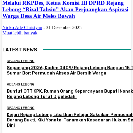
Melalui RKPDes, Ketua Komisi III DPRD Rejang
Lebong “Rizal Tahsin” Akan Perjuangkan Aspirasi
Warga Desa Air Meles Bawah
Nicko Ade Christyan
-
31 Desember 2025
Muat lebih banyak
LATEST NEWS
REJANG LEBONG
Sepanjang 2026, Kodim 0409/Rejang Lebong Bangun 15 T
Sumur Bor: Permudah Akses Air Bersih Warga
REJANG LEBONG
Buntut OTT KPK, Rumah Orang Kepercayaan Bupati Nonak
Rejang Lebong Turut Digeledah!
REJANG LEBONG
Kejari Rejang Lebong Libatkan Pelajar Saksikan Pemusna
Barang Bukti, Kiki Yonata: Tanamkan Kesadaran Hukum Se
Dini