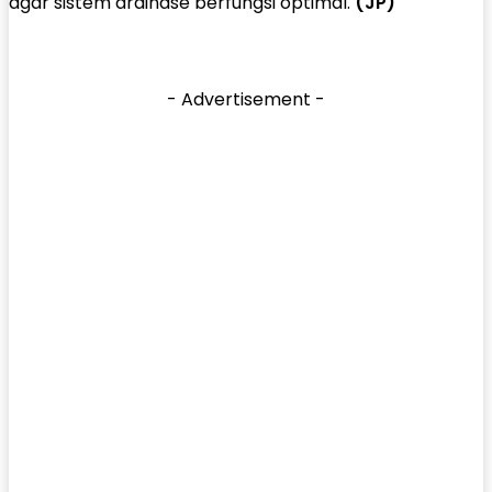
agar sistem drainase berfungsi optimal.
(JP)
- Advertisement -