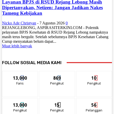
Layanan BPJS di RSUD Rejang Lebong Masih
Dipertanyakan, Netizen: Jangan Jadikan Nakes
Tameng Kebijakan
Nicko Ade Christyan
-
7 Agustus 2026
0
REJANGLEBONG, ASPIRASITERKINI.COM - Polemik
pelayanan BPJS Kesehatan di RSUD Rejang Lebong nampaknya
masih terus bergulir. Setelah sebelumnya BPJS Kesehatan Cabang
Curup menyatakan belum dapat...
Muat lebih banyak
FOLLOW SOSIAL MEDIA KAMI
13,000
869
10
Fans
Pengikut
Pengikut
13,000
15
56
Pengikut
Pengikut
Pelanggan