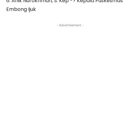
6. Anik Nurokhman, S. Kep -> Kepala Puskesmas
Embong Ijuk
- Advertisement -