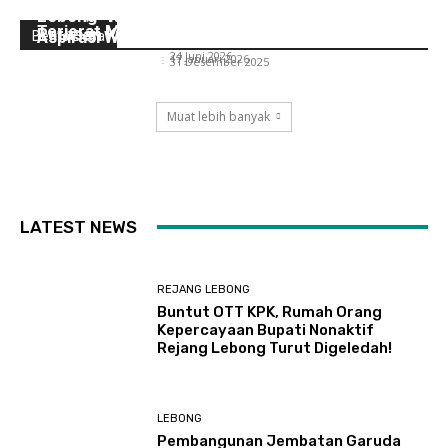
Dana Desa di Dusun Sawah, Cegah Pemdes
Bebas, Dipangkas Hingga Rp 64,5 Miliar,
Lebong “Rizal Tahsin” Akan Perjuangkan
Terjerat Masalah Hukum
Ratusan Kades Gigit Jari?
Aspirasi Warga Desa Air Meles Bawah
Berita Desa
Nicko Ade Christyan
-
24 Juni 2026
Nicko Ade Christyan
-
17 Januari 2026
Nicko Ade Christyan
-
31 Desember 2025
Muat lebih banyak
LATEST NEWS
REJANG LEBONG
Buntut OTT KPK, Rumah Orang
Kepercayaan Bupati Nonaktif
Rejang Lebong Turut Digeledah!
LEBONG
Pembangunan Jembatan Garuda