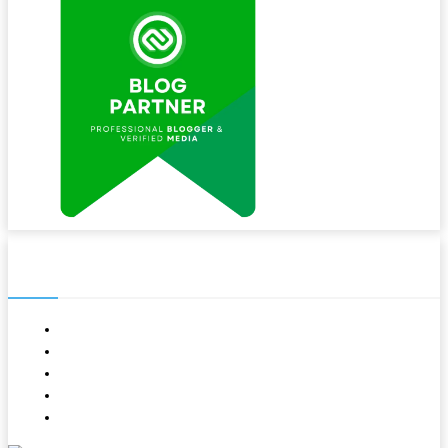
NAVIGASI
About
Contact
Kode Etik
Pedoman Media Siber
Redaksi