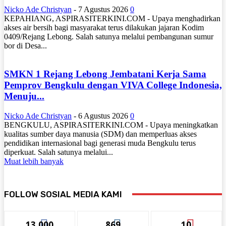
Nicko Ade Christyan
-
7 Agustus 2026
0
KEPAHIANG, ASPIRASITERKINI.COM - Upaya menghadirkan
akses air bersih bagi masyarakat terus dilakukan jajaran Kodim
0409/Rejang Lebong. Salah satunya melalui pembangunan sumur
bor di Desa...
SMKN 1 Rejang Lebong Jembatani Kerja Sama
Pemprov Bengkulu dengan VIVA College Indonesia,
Menuju...
Nicko Ade Christyan
-
6 Agustus 2026
0
BENGKULU, ASPIRASITERKINI.COM - Upaya meningkatkan
kualitas sumber daya manusia (SDM) dan memperluas akses
pendidikan internasional bagi generasi muda Bengkulu terus
diperkuat. Salah satunya melalui...
Muat lebih banyak
FOLLOW SOSIAL MEDIA KAMI
13,000
869
10