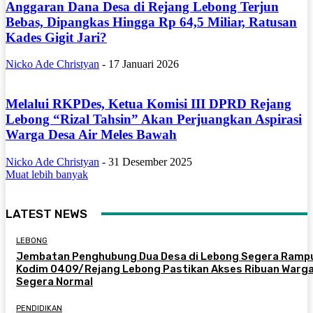
Anggaran Dana Desa di Rejang Lebong Terjun
Bebas, Dipangkas Hingga Rp 64,5 Miliar, Ratusan
Kades Gigit Jari?
Nicko Ade Christyan
-
17 Januari 2026
Melalui RKPDes, Ketua Komisi III DPRD Rejang
Lebong “Rizal Tahsin” Akan Perjuangkan Aspirasi
Warga Desa Air Meles Bawah
Nicko Ade Christyan
-
31 Desember 2025
Muat lebih banyak
LATEST NEWS
LEBONG
Jembatan Penghubung Dua Desa di Lebong Segera Ramp
Kodim 0409/Rejang Lebong Pastikan Akses Ribuan Warg
Segera Normal
PENDIDIKAN