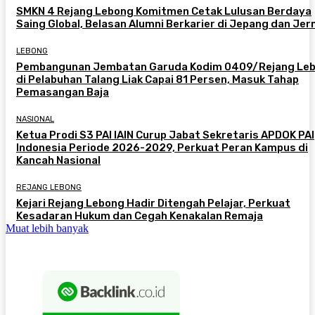
SMKN 4 Rejang Lebong Komitmen Cetak Lulusan Berdaya
Saing Global, Belasan Alumni Berkarier di Jepang dan Je
LEBONG
Pembangunan Jembatan Garuda Kodim 0409/Rejang Le
di Pelabuhan Talang Liak Capai 81 Persen, Masuk Tahap
Pemasangan Baja
NASIONAL
Ketua Prodi S3 PAI IAIN Curup Jabat Sekretaris APDOK PAI
Indonesia Periode 2026-2029, Perkuat Peran Kampus di
Kancah Nasional
REJANG LEBONG
Kejari Rejang Lebong Hadir Ditengah Pelajar, Perkuat
Kesadaran Hukum dan Cegah Kenakalan Remaja
Muat lebih banyak