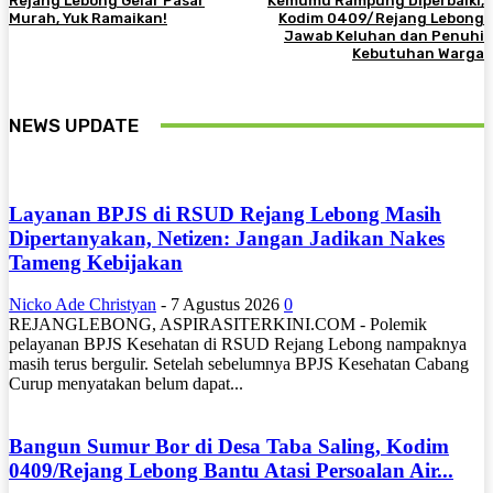
Rejang Lebong Gelar Pasar
Kemumu Rampung Diperbaiki,
Murah, Yuk Ramaikan!
Kodim 0409/Rejang Lebong
Jawab Keluhan dan Penuhi
Kebutuhan Warga
NEWS UPDATE
Layanan BPJS di RSUD Rejang Lebong Masih
Dipertanyakan, Netizen: Jangan Jadikan Nakes
Tameng Kebijakan
Nicko Ade Christyan
-
7 Agustus 2026
0
REJANGLEBONG, ASPIRASITERKINI.COM - Polemik
pelayanan BPJS Kesehatan di RSUD Rejang Lebong nampaknya
masih terus bergulir. Setelah sebelumnya BPJS Kesehatan Cabang
Curup menyatakan belum dapat...
Bangun Sumur Bor di Desa Taba Saling, Kodim
0409/Rejang Lebong Bantu Atasi Persoalan Air...