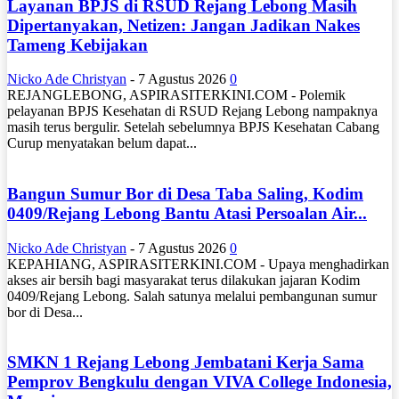
Layanan BPJS di RSUD Rejang Lebong Masih
Dipertanyakan, Netizen: Jangan Jadikan Nakes
Tameng Kebijakan
Nicko Ade Christyan
-
7 Agustus 2026
0
REJANGLEBONG, ASPIRASITERKINI.COM - Polemik
pelayanan BPJS Kesehatan di RSUD Rejang Lebong nampaknya
masih terus bergulir. Setelah sebelumnya BPJS Kesehatan Cabang
Curup menyatakan belum dapat...
Bangun Sumur Bor di Desa Taba Saling, Kodim
0409/Rejang Lebong Bantu Atasi Persoalan Air...
Nicko Ade Christyan
-
7 Agustus 2026
0
KEPAHIANG, ASPIRASITERKINI.COM - Upaya menghadirkan
akses air bersih bagi masyarakat terus dilakukan jajaran Kodim
0409/Rejang Lebong. Salah satunya melalui pembangunan sumur
bor di Desa...
SMKN 1 Rejang Lebong Jembatani Kerja Sama
Pemprov Bengkulu dengan VIVA College Indonesia,