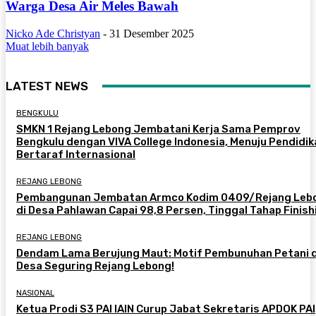
Warga Desa Air Meles Bawah
Nicko Ade Christyan
-
31 Desember 2025
Muat lebih banyak
LATEST NEWS
BENGKULU
SMKN 1 Rejang Lebong Jembatani Kerja Sama Pemprov
Bengkulu dengan VIVA College Indonesia, Menuju Pendidik
Bertaraf Internasional
REJANG LEBONG
Pembangunan Jembatan Armco Kodim 0409/Rejang Leb
di Desa Pahlawan Capai 98,8 Persen, Tinggal Tahap Finish
REJANG LEBONG
Dendam Lama Berujung Maut: Motif Pembunuhan Petani d
Desa Seguring Rejang Lebong!
NASIONAL
Ketua Prodi S3 PAI IAIN Curup Jabat Sekretaris APDOK PAI