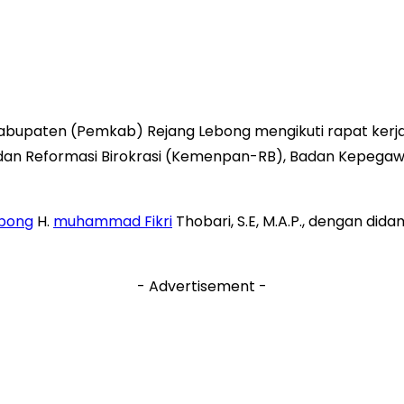
bupaten (Pemkab) Rejang Lebong mengikuti rapat kerja
an Reformasi Birokrasi (Kemenpan-RB), Badan Kepegawa
ebong
H.
muhammad Fikri
Thobari, S.E, M.A.P., dengan dida
- Advertisement -