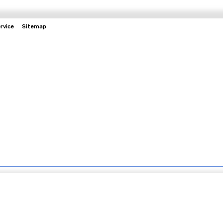
rvice
Sitemap
Hukum
Kesehatan
Politik
Olahraga
Lainnya