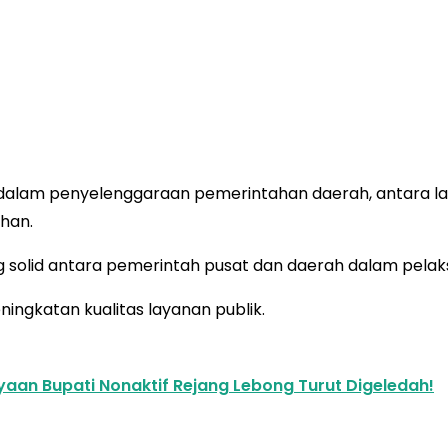
lam penyelenggaraan pemerintahan daerah, antara lain re
han.
g solid antara pemerintah pusat dan daerah dalam pelak
ningkatan kualitas layanan publik.
aan Bupati Nonaktif Rejang Lebong Turut Digeledah!