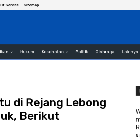
Of Service
Sitemap
ikan
Hukum
Kesehatan
Politik
Olahraga
Lainnya
tu di Rejang Lebong
W
ruk, Berikut
m
R
Ni