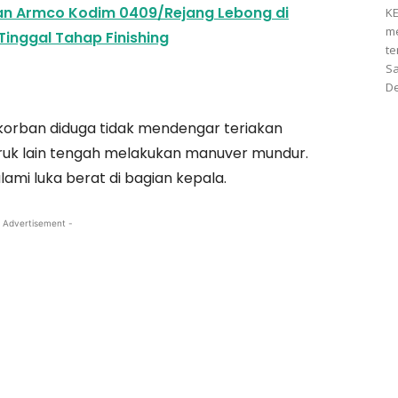
 Armco Kodim 0409/Rejang Lebong di
KE
me
Tinggal Tahap Finishing
te
Sa
De
korban diduga tidak mendengar teriakan
truk lain tengah melakukan manuver mundur.
ami luka berat di bagian kepala.
 Advertisement -