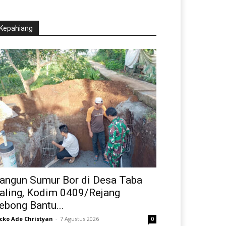
Kepahiang
angun Sumur Bor di Desa Taba
aling, Kodim 0409/Rejang
ebong Bantu...
cko Ade Christyan
-
7 Agustus 2026
0