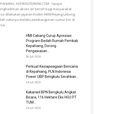
PAHIANG, ASPIRASITERKINI.COM - Upaya
nghadirkan akses air bersih bagi masyarakat
rus dilakukan jajaran Kodim 0409/Rejang Lebong.
lah satunya melalui pembangunan sumur bor di
sa...
HMI Cabang Curup Apresiasi
Program Bedah Rumah Pemkab
Kepahiang, Dorong
Pengawasan...
28 Juli 2026
Perkuat Kesiapsiagaan Bencana
di Kepahiang, PLN Indonesia
Power UBP Bengkulu Serahkan...
24 Juli 2026
Kakanwil BPN Bengkulu Angkat
Bicara, 116 Hektare Eks HGU PT
TUM...
24 Juli 2026