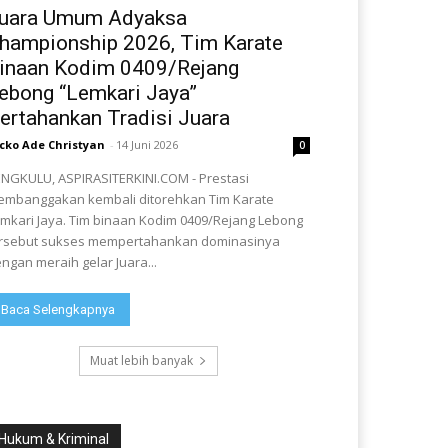
uara Umum Adyaksa
hampionship 2026, Tim Karate
inaan Kodim 0409/Rejang
ebong “Lemkari Jaya”
ertahankan Tradisi Juara
cko Ade Christyan
-
14 Juni 2026
0
NGKULU, ASPIRASITERKINI.COM - Prestasi
mbanggakan kembali ditorehkan Tim Karate
mkari Jaya. Tim binaan Kodim 0409/Rejang Lebong
rsebut sukses mempertahankan dominasinya
ngan meraih gelar Juara...
Baca Selengkapnya
Muat lebih banyak
Hukum & Kriminal