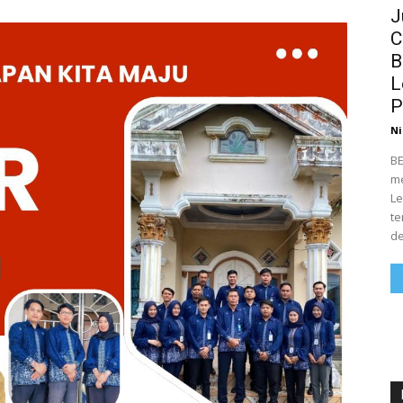
J
C
B
L
P
Ni
BE
me
Le
te
de