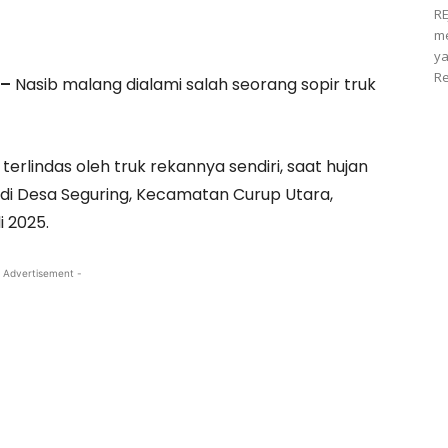
RE
m
ya
Re
 –
Nasib malang dialami salah seorang sopir truk
terlindas oleh truk rekannya sendiri, saat hujan
di Desa Seguring, Kecamatan Curup Utara,
li 2025.
 Advertisement -