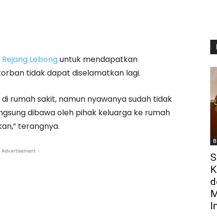
 Rejang Lebong
untuk mendapatkan
rban tidak dapat diselamatkan lagi.
i rumah sakit, namun nyawanya sudah tidak
langsung dibawa oleh pihak keluarga ke rumah
an,” terangnya.
B
 Advertisement -
S
K
d
M
I