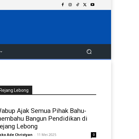
Rejang Lebong
abup Ajak Semua Pihak Bahu-
embahu Bangun Pendidikan di
ejang Lebong
cko Ade Christyan
-
11 Mei 2025
0