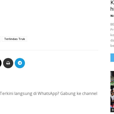
K
h
Ni
BE
Pr
ko
Terlindas Truk
da
be
si Terkini langsung di WhatsApp? Gabung ke channel
B