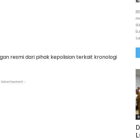
Ni
BE
me
da
ba
sa
ngan resmi dari pihak kepolisian terkait kronologi
 Advertisement -
B
D
L