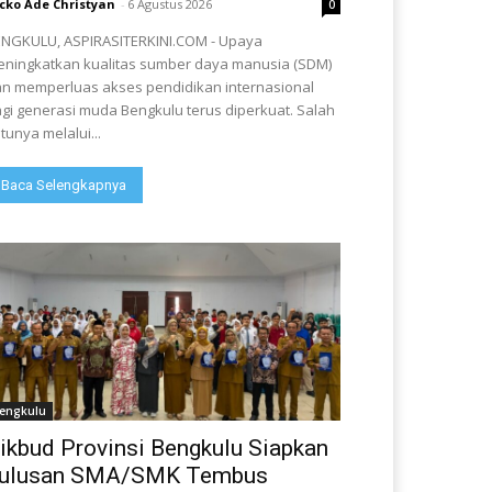
cko Ade Christyan
-
6 Agustus 2026
0
NGKULU, ASPIRASITERKINI.COM - Upaya
ningkatkan kualitas sumber daya manusia (SDM)
n memperluas akses pendidikan internasional
gi generasi muda Bengkulu terus diperkuat. Salah
tunya melalui...
Baca Selengkapnya
engkulu
ikbud Provinsi Bengkulu Siapkan
ulusan SMA/SMK Tembus