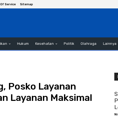
Of Service
Sitemap
ikan
Hukum
Kesehatan
Politik
Olahraga
Lainnya
, Posko Layanan
S
an Layanan Maksimal
P
L
Ni