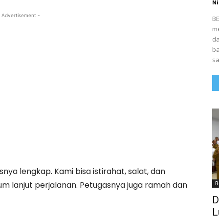
Ni
 Advertisement -
BE
me
da
ba
sa
ya lengkap. Kami bisa istirahat, salat, dan
elum lanjut perjalanan. Petugasnya juga ramah dan
B
D
L