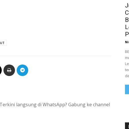
J
C
B
L
P
Ni
PUT
BE
me
Le
te
de
si Terkini langsung di WhatsApp? Gabung ke channel