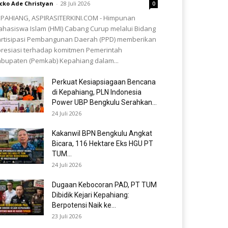
cko Ade Christyan
-
28 Juli 2026
0
PAHIANG, ASPIRASITERKINI.COM - Himpunan
hasiswa Islam (HMI) Cabang Curup melalui Bidang
rtisipasi Pembangunan Daerah (PPD) memberikan
resiasi terhadap komitmen Pemerintah
bupaten (Pemkab) Kepahiang dalam...
Perkuat Kesiapsiagaan Bencana
di Kepahiang, PLN Indonesia
Power UBP Bengkulu Serahkan...
24 Juli 2026
Kakanwil BPN Bengkulu Angkat
Bicara, 116 Hektare Eks HGU PT
TUM...
24 Juli 2026
Dugaan Kebocoran PAD, PT TUM
Dibidik Kejari Kepahiang:
Berpotensi Naik ke...
23 Juli 2026