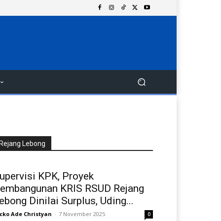
Rejang Lebong
upervisi KPK, Proyek
embangunan KRIS RSUD Rejang
ebong Dinilai Surplus, Uding...
cko Ade Christyan
-
7 November 2025
0