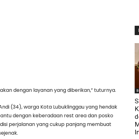
kan dengan layanan yang diberikan,” tuturnya.
B
S
Andi (34), warga Kota Lubuklinggau yang hendak
K
bantu dengan keberadaan rest area dan posko
d
ndisi perjalanan yang cukup panjang membuat
M
I
sejenak.