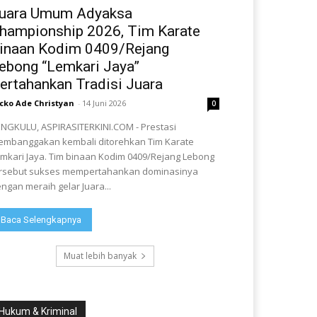
uara Umum Adyaksa
hampionship 2026, Tim Karate
inaan Kodim 0409/Rejang
ebong “Lemkari Jaya”
ertahankan Tradisi Juara
cko Ade Christyan
-
14 Juni 2026
0
NGKULU, ASPIRASITERKINI.COM - Prestasi
mbanggakan kembali ditorehkan Tim Karate
mkari Jaya. Tim binaan Kodim 0409/Rejang Lebong
rsebut sukses mempertahankan dominasinya
ngan meraih gelar Juara...
Baca Selengkapnya
Muat lebih banyak
Hukum & Kriminal