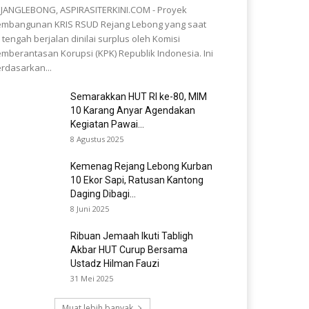
JANGLEBONG, ASPIRASITERKINI.COM - Proyek
mbangunan KRIS RSUD Rejang Lebong yang saat
i tengah berjalan dinilai surplus oleh Komisi
mberantasan Korupsi (KPK) Republik Indonesia. Ini
rdasarkan...
Semarakkan HUT RI ke-80, MIM
10 Karang Anyar Agendakan
Kegiatan Pawai...
8 Agustus 2025
Kemenag Rejang Lebong Kurban
10 Ekor Sapi, Ratusan Kantong
Daging Dibagi...
8 Juni 2025
Ribuan Jemaah Ikuti Tabligh
Akbar HUT Curup Bersama
Ustadz Hilman Fauzi
31 Mei 2025
Muat lebih banyak