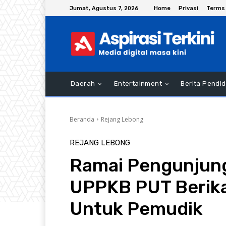
Jumat, Agustus 7, 2026
Home
Privasi
Terms 
Daerah
Entertainment
Berita Pendid
Beranda
Rejang Lebong
REJANG LEBONG
Ramai Pengunjung
UPPKB PUT Berik
Untuk Pemudik