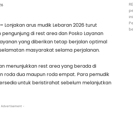
RE
26
pe
in
Pe
 –
Lonjakan arus mudik Lebaran 2026 turut
be
pengunjung di rest area dan Posko Layanan
layanan yang diberikan tetap berjalan optimal
elamatan masyarakat selama perjalanan.
gan menunjukkan rest area yang berada di
n roda dua maupun roda empat. Para pemudik
rsedia untuk beristirahat sebelum melanjutkan
 Advertisement -