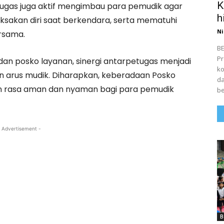
K
tugas juga aktif mengimbau para pemudik agar
h
aksakan diri saat berkendara, serta mematuhi
Ni
ersama.
BE
Pr
a dan posko layanan, sinergi antarpetugas menjadi
ko
 arus mudik. Diharapkan, keberadaan Posko
da
 rasa aman dan nyaman bagi para pemudik
be
 Advertisement -
B