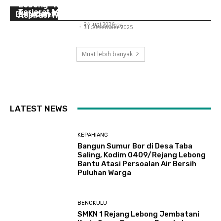
Dana Desa di Dusun Sawah, Cegah Pemdes
Bebas, Dipangkas Hingga Rp 64,5 Miliar,
Lebong “Rizal Tahsin” Akan Perjuangkan
Terjerat Masalah Hukum
Ratusan Kades Gigit Jari?
Aspirasi Warga Desa Air Meles Bawah
Berita Desa
Nicko Ade Christyan
-
24 Juni 2026
Nicko Ade Christyan
-
17 Januari 2026
Nicko Ade Christyan
-
31 Desember 2025
Muat lebih banyak
LATEST NEWS
KEPAHIANG
Bangun Sumur Bor di Desa Taba
Saling, Kodim 0409/Rejang Lebong
Bantu Atasi Persoalan Air Bersih
Puluhan Warga
BENGKULU
SMKN 1 Rejang Lebong Jembatani