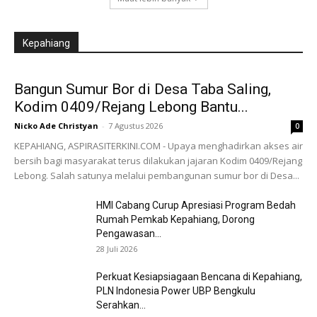
Kepahiang
Bangun Sumur Bor di Desa Taba Saling,
Kodim 0409/Rejang Lebong Bantu...
Nicko Ade Christyan
-
7 Agustus 2026
0
KEPAHIANG, ASPIRASITERKINI.COM - Upaya menghadirkan akses air
bersih bagi masyarakat terus dilakukan jajaran Kodim 0409/Rejang
Lebong. Salah satunya melalui pembangunan sumur bor di Desa...
HMI Cabang Curup Apresiasi Program Bedah
Rumah Pemkab Kepahiang, Dorong
Pengawasan...
28 Juli 2026
Perkuat Kesiapsiagaan Bencana di Kepahiang,
PLN Indonesia Power UBP Bengkulu
Serahkan...