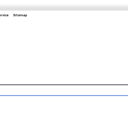
rvice
Sitemap
Daerah
Entertainment
Berita Pendidikan
H
Hukum
Kesehatan
Politik
Olahraga
Lainnya