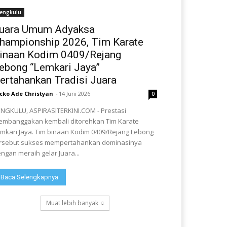
engkulu
uara Umum Adyaksa
hampionship 2026, Tim Karate
inaan Kodim 0409/Rejang
ebong “Lemkari Jaya”
ertahankan Tradisi Juara
cko Ade Christyan
-
14 Juni 2026
0
NGKULU, ASPIRASITERKINI.COM - Prestasi
mbanggakan kembali ditorehkan Tim Karate
mkari Jaya. Tim binaan Kodim 0409/Rejang Lebong
rsebut sukses mempertahankan dominasinya
ngan meraih gelar Juara...
Baca Selengkapnya
Muat lebih banyak