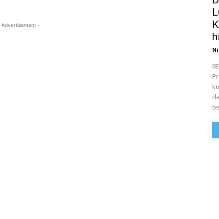
L
K
 Advertisement -
h
Ni
BE
Pr
ko
da
be