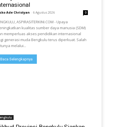
nternasional
cko Ade Christyan
-
6 Agustus 2026
0
NGKULU, ASPIRASITERKINI.COM - Upaya
ningkatkan kualitas sumber daya manusia (SDM)
n memperluas akses pendidikan internasional
gi generasi muda Bengkulu terus diperkuat. Salah
tunya melalui...
Baca Selengkapnya
engkulu
ikbud Provinsi Bengkulu Siapkan