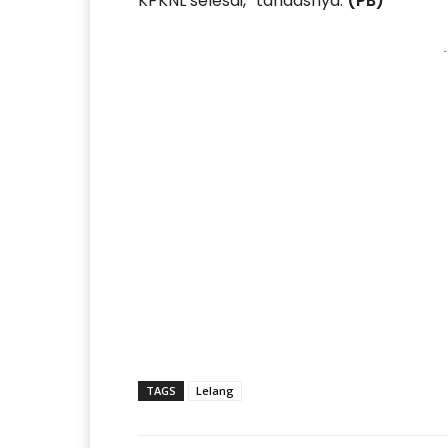
KPKNL selesai,” tandasnya.
(PB)
-
TAGS
Lelang