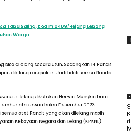
esa Taba Saling, Kodim 0409/Rejang Lebong
uluhan Warga
ang bisa dilelang secara utuh. Sedangkan 14 Randis
upun dilelang rongsokan. Jadi tidak semua Randis
sanaan lelang dikatakan Herwin. Mungkin baru
B
November atau awan bulan Desember 2023
S
ni semua aset Randis yang akan dilelang masih
K
Pelayanan Kekayaan Negara dan Lelang (KPKNL)
d
M