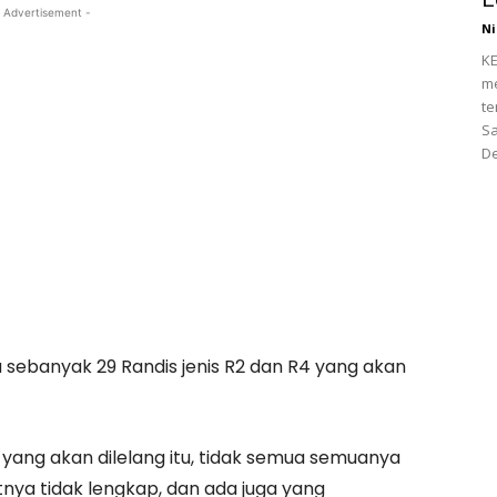
 Advertisement -
Ni
KE
me
te
Sa
De
a sebanyak 29 Randis jenis R2 dan R4 yang akan
s yang akan dilelang itu, tidak semua semuanya
tnya tidak lengkap, dan ada juga yang