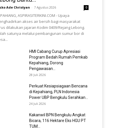
cko Ade Christyan
-
7 Agustus 2026
0
PAHIANG, ASPIRASITERKINI.COM - Upaya
nghadirkan akses air bersih bagi masyarakat
rus dilakukan jajaran Kodim 0409/Rejang Lebong.
lah satunya melalui pembangunan sumur bor di
sa...
HMI Cabang Curup Apresiasi
Program Bedah Rumah Pemkab
Kepahiang, Dorong
Pengawasan...
28 Juli 2026
Perkuat Kesiapsiagaan Bencana
di Kepahiang, PLN Indonesia
Power UBP Bengkulu Serahkan...
24 Juli 2026
Kakanwil BPN Bengkulu Angkat
Bicara, 116 Hektare Eks HGU PT
TUM...