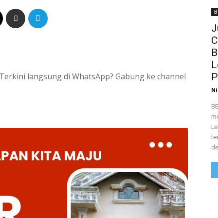
B
J
C
B
L
P
si Terkini langsung di WhatsApp? Gabung ke channel
Ni
BE
me
Le
te
de