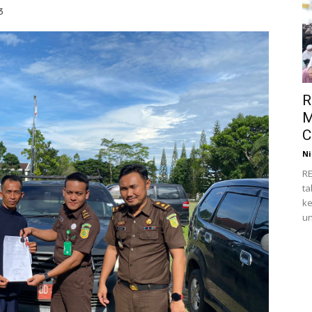
3
R
M
C
Ni
RE
ta
ke
un