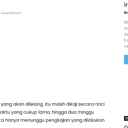
I
Ni
 Advertisement -
BE
me
da
ba
sa
ang akan dilelang. Itu masih dikaji secara rinci
aktu yang cukup lama, hingga dua minggu
B
 kita hanya menunggu pengkajian yang dilakukan
D