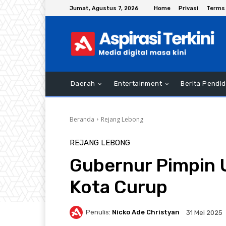
Jumat, Agustus 7, 2026
Home
Privasi
Terms 
Daerah
Entertainment
Berita Pendid
Beranda
Rejang Lebong
REJANG LEBONG
Gubernur Pimpin 
Kota Curup
Penulis:
Nicko Ade Christyan
31 Mei 2025