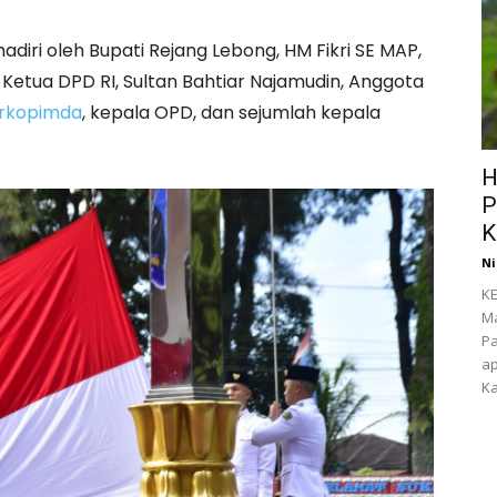
adiri oleh Bupati Rejang Lebong, HM Fikri SE MAP,
, Ketua DPD RI, Sultan Bahtiar Najamudin, Anggota
rkopimda
, kepala OPD, dan sejumlah kepala
H
P
K
Ni
KE
Ma
Pa
ap
Ka