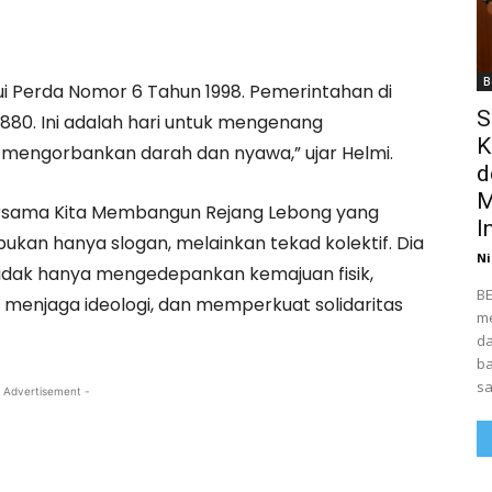
B
ui Perda Nomor 6 Tahun 1998. Pemerintahan di
S
 1880. Ini adalah hari untuk mengenang
K
 mengorbankan darah dan nyawa,” ujar Helmi.
d
M
Bersama Kita Membangun Rejang Lebong yang
I
ukan hanya slogan, melainkan tekad kolektif. Dia
Ni
dak hanya mengedepankan kemajuan fisik,
BE
 menjaga ideologi, dan memperkuat solidaritas
me
da
ba
sa
 Advertisement -