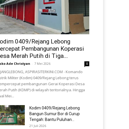
odim 0409/Rejang Lebong
ercepat Pembangunan Koperasi
esa Merah Putih di Tiga...
cko Ade Christyan
-
7 Mei 2026
0
JANGLEBONG, ASPIRASITERKINI.COM - Komando
strik Militer (Kodim) 0409/Rejang Lebong terus
empercepat pembangunan Gerai Koperasi Desa
rah Putih (KDMP) di wilayah teritorialnya. Hingga
al Mei...
Kodim 0409/Rejang Lebong
Bangun Sumur Bor di Curup
Tengah: Bantu Puluhan...
21 Juli 2026