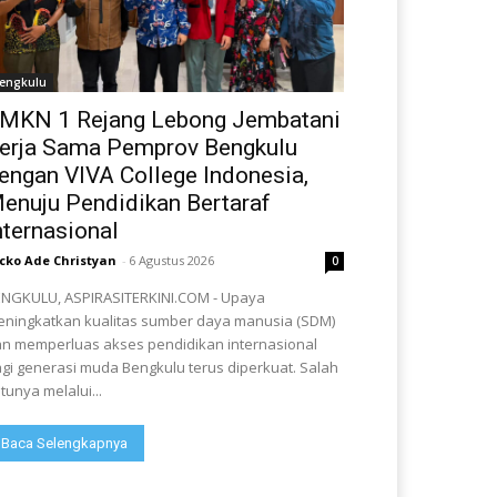
engkulu
MKN 1 Rejang Lebong Jembatani
erja Sama Pemprov Bengkulu
engan VIVA College Indonesia,
enuju Pendidikan Bertaraf
nternasional
cko Ade Christyan
-
6 Agustus 2026
0
NGKULU, ASPIRASITERKINI.COM - Upaya
ningkatkan kualitas sumber daya manusia (SDM)
n memperluas akses pendidikan internasional
gi generasi muda Bengkulu terus diperkuat. Salah
tunya melalui...
Baca Selengkapnya