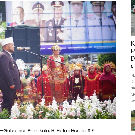
K
P
D
Ni
RE
Di
m
Me
aw
 –
Gubernur Bengkulu, H. Helmi Hasan, S.E