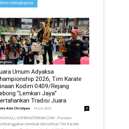
Baca Selengkapnya
engkulu
uara Umum Adyaksa
hampionship 2026, Tim Karate
inaan Kodim 0409/Rejang
ebong “Lemkari Jaya”
ertahankan Tradisi Juara
cko Ade Christyan
-
14 Juni 2026
0
NGKULU, ASPIRASITERKINI.COM - Prestasi
mbanggakan kembali ditorehkan Tim Karate