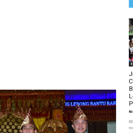
B
J
C
B
L
P
Ni
BE
me