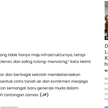
B
D
L
ng tidak hanya maju infrastrukturnya, tetapi
K
leran, dan saling tolong-menolong,” kata Helmi.
h
Ni
ar dari berbagai sekolah mendeklarasikan
BE
 bentuk cinta tanah air dan komitmen menjaga
Pr
nkan semangat baru generasi muda dalam
ko
da
gah tantangan zaman.
(JP)
be
 Advertisement -