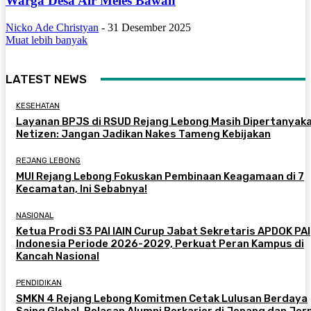
Warga Desa Air Meles Bawah
Nicko Ade Christyan
-
31 Desember 2025
Muat lebih banyak
LATEST NEWS
KESEHATAN
Layanan BPJS di RSUD Rejang Lebong Masih Dipertanyaka
Netizen: Jangan Jadikan Nakes Tameng Kebijakan
REJANG LEBONG
MUI Rejang Lebong Fokuskan Pembinaan Keagamaan di 7
Kecamatan, Ini Sebabnya!
NASIONAL
Ketua Prodi S3 PAI IAIN Curup Jabat Sekretaris APDOK PAI
Indonesia Periode 2026-2029, Perkuat Peran Kampus di
Kancah Nasional
PENDIDIKAN
SMKN 4 Rejang Lebong Komitmen Cetak Lulusan Berdaya
Saing Global, Belasan Alumni Berkarier di Jepang dan Je