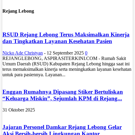
Rejang Lebong
RSUD Rejang Lebong Terus Maksimalkan Kinerja
dan Tingkatkan Layanan Kesehatan Pasien
Nicko Ade Christyan
-
12 September 2025
0
REJANGLEBONG, ASPIRASITERKINI.COM - Rumah Sakit
Umum Daerah (RSUD) Kabupaten Rejang Lebong hingga saat ini
terus memaksimalkan kinerja serta meningkatkan layanan kesehatan
untuk para pasiennya. Layanan...
Enggan Rumahnya Dipasang Stiker Bertuliskan
“Keluarga Miskin”, Sejumlah KPM di Rejang...
31 Oktober 2025
Jajaran Personel Damkar Rejang Lebong Gelar
Aksi Bersih-bersih Lingkungan Kantor