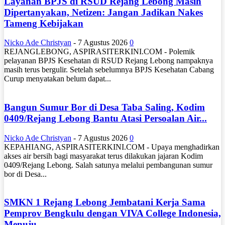
Layanan BPJS di RSUD Rejang Lebong Masih
Dipertanyakan, Netizen: Jangan Jadikan Nakes
Tameng Kebijakan
Nicko Ade Christyan
-
7 Agustus 2026
0
REJANGLEBONG, ASPIRASITERKINI.COM - Polemik
pelayanan BPJS Kesehatan di RSUD Rejang Lebong nampaknya
masih terus bergulir. Setelah sebelumnya BPJS Kesehatan Cabang
Curup menyatakan belum dapat...
Bangun Sumur Bor di Desa Taba Saling, Kodim
0409/Rejang Lebong Bantu Atasi Persoalan Air...
Nicko Ade Christyan
-
7 Agustus 2026
0
KEPAHIANG, ASPIRASITERKINI.COM - Upaya menghadirkan
akses air bersih bagi masyarakat terus dilakukan jajaran Kodim
0409/Rejang Lebong. Salah satunya melalui pembangunan sumur
bor di Desa...
SMKN 1 Rejang Lebong Jembatani Kerja Sama
Pemprov Bengkulu dengan VIVA College Indonesia,
Menuju...