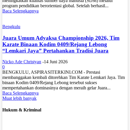
meningkatkan kualitas sumber daya manusia (SDM) melalui
program pendidikan berorientasi global. Setelah berhasil...
Baca Selengkapnya
Bengkulu
Juara Umum Adyaksa Championship 2026, Tim
Karate Binaan Kodim 0409/Rejang Lebong
“Lemkari Jaya” Pertahankan Tradisi Juara
Nicko Ade Christyan
-
14 Juni 2026
0
BENGKULU, ASPIRASITERKINI.COM - Prestasi
membanggakan kembali ditorehkan Tim Karate Lemkari Jaya. Tim
binaan Kodim 0409/Rejang Lebong tersebut sukses
mempertahankan dominasinya dengan meraih gelar Juara...
Baca Selengkapnya
Muat lebih banyak
Hukum & Kriminal