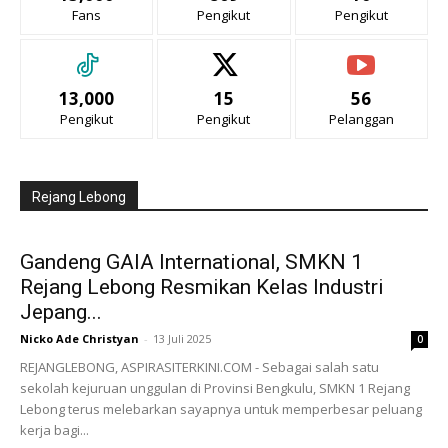
Fans
Pengikut
Pengikut
13,000
15
56
Pengikut
Pengikut
Pelanggan
Rejang Lebong
Gandeng GAIA International, SMKN 1
Rejang Lebong Resmikan Kelas Industri
Jepang...
Nicko Ade Christyan
-
13 Juli 2025
0
REJANGLEBONG, ASPIRASITERKINI.COM - Sebagai salah satu
sekolah kejuruan unggulan di Provinsi Bengkulu, SMKN 1 Rejang
Lebong terus melebarkan sayapnya untuk memperbesar peluang
kerja bagi...