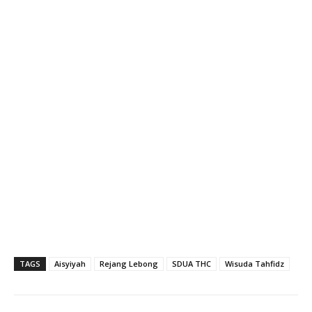
TAGS
Aisyiyah
Rejang Lebong
SDUA THC
Wisuda Tahfidz