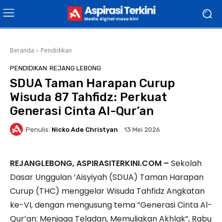
Beranda
Pendidikan
PENDIDIKAN
REJANG LEBONG
SDUA Taman Harapan Curup
Wisuda 87 Tahfidz: Perkuat
Generasi Cinta Al-Qur’an
Penulis:
Nicko Ade Christyan
13 Mei 2026
REJANGLEBONG, ASPIRASITERKINI.COM –
Sekolah
Dasar Unggulan ‘Aisyiyah (SDUA) Taman Harapan
Curup (THC) menggelar Wisuda Tahfidz Angkatan
ke-VI, dengan mengusung tema “Generasi Cinta Al-
Qur’an: Menjaga Teladan, Memuliakan Akhlak”, Rabu