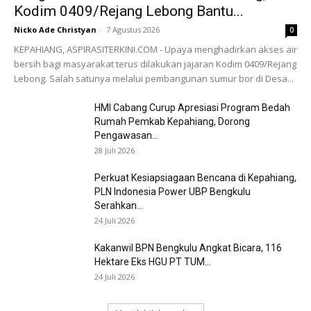
Kodim 0409/Rejang Lebong Bantu...
Nicko Ade Christyan
-
7 Agustus 2026
0
KEPAHIANG, ASPIRASITERKINI.COM - Upaya menghadirkan akses air
bersih bagi masyarakat terus dilakukan jajaran Kodim 0409/Rejang
Lebong. Salah satunya melalui pembangunan sumur bor di Desa...
HMI Cabang Curup Apresiasi Program Bedah
Rumah Pemkab Kepahiang, Dorong
Pengawasan...
28 Juli 2026
Perkuat Kesiapsiagaan Bencana di Kepahiang,
PLN Indonesia Power UBP Bengkulu
Serahkan...
24 Juli 2026
Kakanwil BPN Bengkulu Angkat Bicara, 116
Hektare Eks HGU PT TUM...
24 Juli 2026