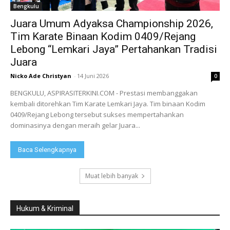
Bengkulu
Juara Umum Adyaksa Championship 2026,
Tim Karate Binaan Kodim 0409/Rejang
Lebong “Lemkari Jaya” Pertahankan Tradisi
Juara
Nicko Ade Christyan
-
14 Juni 2026
0
BENGKULU, ASPIRASITERKINI.COM - Prestasi membanggakan
kembali ditorehkan Tim Karate Lemkari Jaya. Tim binaan Kodim
0409/Rejang Lebong tersebut sukses mempertahankan
dominasinya dengan meraih gelar Juara...
Baca Selengkapnya
Muat lebih banyak
Hukum & Kriminal