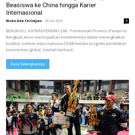
Beasiswa ke China hingga Karier
Internasional
Nicko Ade Christyan
-
28 Juli 2026
0
BENGKULU, ASPIRASITERKINI.COM - Pemerintah Provinsi (Pemprov)
Bengkulu terus menunjukkan komitmennya dalam meningkatkan
kualitas sumber daya manusia (SDM) melalui program pendidikan
berorientasi global. Setelah berhasil...
Baca Selengkapnya