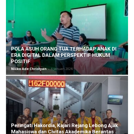
POLA ASUH ORANG TUA TERHADAP ANAK DI
ERA DIGITAL DALAM PERSPEKTIF HUKUM
POSITIF
Nicko Ade Christyan
-
6 Januari 2026
Peringati Hakordia, Kajari Rejang Lebong Ajak
Mahasiswa dan Civitas Akademika Berantas