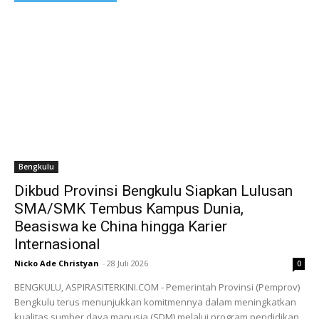
Bengkulu
Dikbud Provinsi Bengkulu Siapkan Lulusan
SMA/SMK Tembus Kampus Dunia,
Beasiswa ke China hingga Karier
Internasional
Nicko Ade Christyan
-
28 Juli 2026
0
BENGKULU, ASPIRASITERKINI.COM - Pemerintah Provinsi (Pemprov)
Bengkulu terus menunjukkan komitmennya dalam meningkatkan
kualitas sumber daya manusia (SDM) melalui program pendidikan