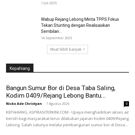
1 Juli 2025
Wabup Rejang Lebong Minta TPPS Fokus
Tekan Stunting dengan Realisasikan
Sembilan...
14 September 2025
Muat lebih banyak
Kepahiang
Bangun Sumur Bor di Desa Taba Saling,
Kodim 0409/Rejang Lebong Bantu...
Nicko Ade Christyan
-
7 Agustus 2026
0
KEPAHIANG, ASPIRASITERKINI.COM - Upaya menghadirkan akses air
bersih bagi masyarakat terus dilakukan jajaran Kodim 0409/Rejang
Lebong. Salah satunya melalui pembangunan sumur bor di Desa...