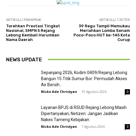
ARTIKULLI PARAPRAK
ARTIKULLI TJETËR
Torehkan Prestasi Tingkat
39 Regu Tampil Memukau
Nasional, SMPN 5 Rejang
Meriahkan Lomba Senam
Lebong Kembali Harumkan
Poco-Poco HUT ke-145 Kota
Nama Daerah
Curup
NEWS UPDATE
Sepanjang 2026, Kodim 0409/Rejang Lebong
Bangun 15 Titik Sumur Bor: Permudah Akses
Air Bersih...
Nicko Ade Christyan
-
10 Agustus 2026
0
Layanan BPJS di RSUD Rejang Lebong Masih
Dipertanyakan, Netizen: Jangan Jadikan
Nakes Tameng Kebijakan
Nicko Ade Christyan
-
7 Agustus 2026
0