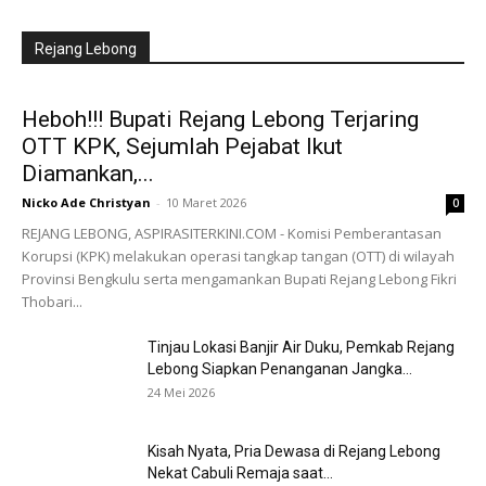
Rejang Lebong
Heboh!!! Bupati Rejang Lebong Terjaring
OTT KPK, Sejumlah Pejabat Ikut
Diamankan,...
Nicko Ade Christyan
-
10 Maret 2026
0
REJANG LEBONG, ASPIRASITERKINI.COM - Komisi Pemberantasan
Korupsi (KPK) melakukan operasi tangkap tangan (OTT) di wilayah
Provinsi Bengkulu serta mengamankan Bupati Rejang Lebong Fikri
Thobari...
Tinjau Lokasi Banjir Air Duku, Pemkab Rejang
Lebong Siapkan Penanganan Jangka...
24 Mei 2026
Kisah Nyata, Pria Dewasa di Rejang Lebong
Nekat Cabuli Remaja saat...