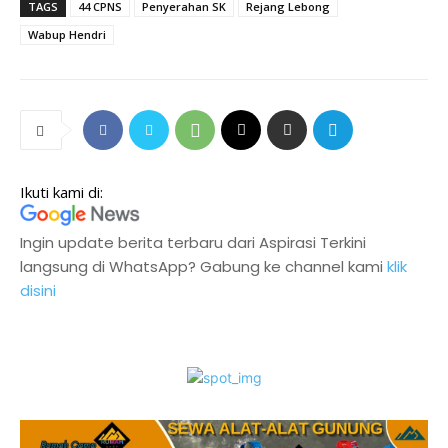
TAGS
44 CPNS
Penyerahan SK
Rejang Lebong
Wabup Hendri
Ikuti kami di:
Ingin update berita terbaru dari Aspirasi Terkini
langsung di WhatsApp? Gabung ke channel kami
klik
disini