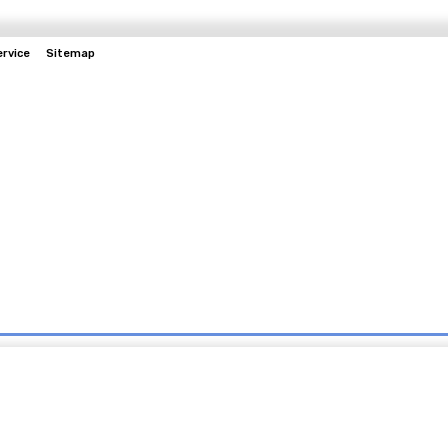
rvice
Sitemap
Hukum
Kesehatan
Politik
Olahraga
Lainnya