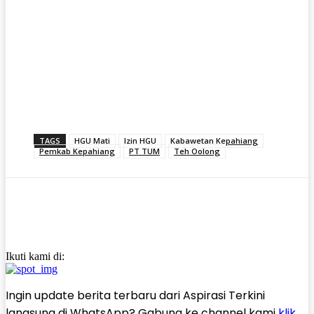
TAGS
HGU Mati
Izin HGU
Kabawetan Kepahiang
Pemkab Kepahiang
PT TUM
Teh Oolong
Ikuti kami di:
Ingin update berita terbaru dari Aspirasi Terkini
langsung di WhatsApp? Gabung ke channel kami
klik