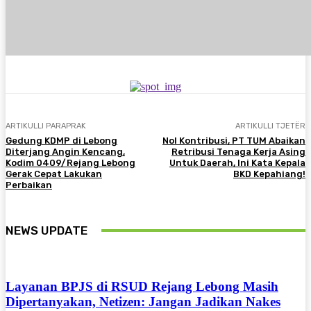
ARTIKULLI PARAPRAK
ARTIKULLI TJETËR
Gedung KDMP di Lebong
Nol Kontribusi, PT TUM Abaikan
Diterjang Angin Kencang,
Retribusi Tenaga Kerja Asing
Kodim 0409/Rejang Lebong
Untuk Daerah, Ini Kata Kepala
Gerak Cepat Lakukan
BKD Kepahiang!
Perbaikan
NEWS UPDATE
Layanan BPJS di RSUD Rejang Lebong Masih
Dipertanyakan, Netizen: Jangan Jadikan Nakes