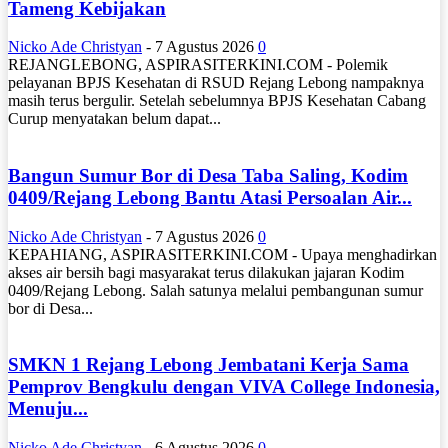
Tameng Kebijakan
Nicko Ade Christyan
-
7 Agustus 2026
0
REJANGLEBONG, ASPIRASITERKINI.COM - Polemik
pelayanan BPJS Kesehatan di RSUD Rejang Lebong nampaknya
masih terus bergulir. Setelah sebelumnya BPJS Kesehatan Cabang
Curup menyatakan belum dapat...
Bangun Sumur Bor di Desa Taba Saling, Kodim
0409/Rejang Lebong Bantu Atasi Persoalan Air...
Nicko Ade Christyan
-
7 Agustus 2026
0
KEPAHIANG, ASPIRASITERKINI.COM - Upaya menghadirkan
akses air bersih bagi masyarakat terus dilakukan jajaran Kodim
0409/Rejang Lebong. Salah satunya melalui pembangunan sumur
bor di Desa...
SMKN 1 Rejang Lebong Jembatani Kerja Sama
Pemprov Bengkulu dengan VIVA College Indonesia,
Menuju...
Nicko Ade Christyan
-
6 Agustus 2026
0