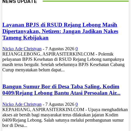
NEWS UPDATE
Layanan BPJS di RSUD Rejang Lebong Masih
Dipertanyakan, Netizen: Jangan Jadikan Nakes
Tameng Kebijakan
Nicko Ade Christyan
-
7 Agustus 2026
0
REJANGLEBONG, ASPIRASITERKINI.COM - Polemik
pelayanan BPJS Kesehatan di RSUD Rejang Lebong nampaknya
masih terus bergulir. Setelah sebelumnya BPJS Kesehatan Cabang
Curup menyatakan belum dapat...
Bangun Sumur Bor di Desa Taba Saling, Kodim
0409/Rejang Lebong Bantu Atasi Persoalan Air...
Nicko Ade Christyan
-
7 Agustus 2026
0
KEPAHIANG, ASPIRASITERKINI.COM - Upaya menghadirkan
akses air bersih bagi masyarakat terus dilakukan jajaran Kodim
0409/Rejang Lebong. Salah satunya melalui pembangunan sumur
bor di Desa...