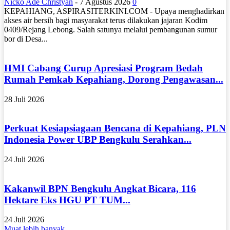
Nicko Ade Christyan
-
7 Agustus 2026
0
KEPAHIANG, ASPIRASITERKINI.COM - Upaya menghadirkan
akses air bersih bagi masyarakat terus dilakukan jajaran Kodim
0409/Rejang Lebong. Salah satunya melalui pembangunan sumur
bor di Desa...
HMI Cabang Curup Apresiasi Program Bedah
Rumah Pemkab Kepahiang, Dorong Pengawasan...
28 Juli 2026
Perkuat Kesiapsiagaan Bencana di Kepahiang, PLN
Indonesia Power UBP Bengkulu Serahkan...
24 Juli 2026
Kakanwil BPN Bengkulu Angkat Bicara, 116
Hektare Eks HGU PT TUM...
24 Juli 2026
Muat lebih banyak