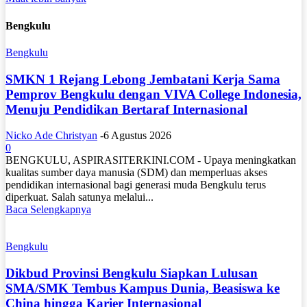
Bengkulu
Bengkulu
SMKN 1 Rejang Lebong Jembatani Kerja Sama
Pemprov Bengkulu dengan VIVA College Indonesia,
Menuju Pendidikan Bertaraf Internasional
Nicko Ade Christyan
-
6 Agustus 2026
0
BENGKULU, ASPIRASITERKINI.COM - Upaya meningkatkan
kualitas sumber daya manusia (SDM) dan memperluas akses
pendidikan internasional bagi generasi muda Bengkulu terus
diperkuat. Salah satunya melalui...
Baca Selengkapnya
Bengkulu
Dikbud Provinsi Bengkulu Siapkan Lulusan
SMA/SMK Tembus Kampus Dunia, Beasiswa ke
China hingga Karier Internasional