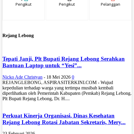
Pengikut
Pengikut
Pelanggan
Rejang Lebong
Tepati Janji, Plt Bupati Rejang Lebong Serahkan
Bantuan Laptop untuk “Yesi”...
Nicko Ade Christyan
-
18 Mei 2026
0
REJANGLEBONG, ASPIRASITERKINI.COM - Wujud
kepedulian terhadap warga yang tertimpa musibah kembali
diperlihatkan oleh Pemerintah Kabupaten (Pemkab) Rejang Lebong.
Plt Bupati Rejang Lebong, Dr. H....
Perkuat Kinerja Organisasi, Dinas Kesehatan
Rejang Lebong Rotasi Jabatan Sekretaris, Mery...
23 Februari 2026