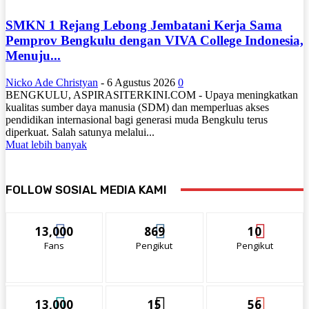
SMKN 1 Rejang Lebong Jembatani Kerja Sama
Pemprov Bengkulu dengan VIVA College Indonesia,
Menuju...
Nicko Ade Christyan
-
6 Agustus 2026
0
BENGKULU, ASPIRASITERKINI.COM - Upaya meningkatkan
kualitas sumber daya manusia (SDM) dan memperluas akses
pendidikan internasional bagi generasi muda Bengkulu terus
diperkuat. Salah satunya melalui...
Muat lebih banyak
FOLLOW SOSIAL MEDIA KAMI
13,000
869
10
Fans
Pengikut
Pengikut
13,000
15
56