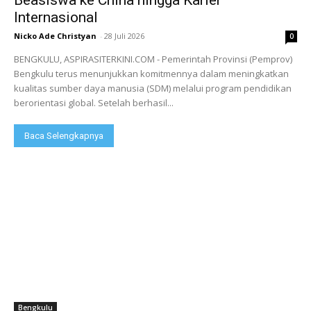
Beasiswa ke China hingga Karier
Internasional
Nicko Ade Christyan
-
28 Juli 2026
0
BENGKULU, ASPIRASITERKINI.COM - Pemerintah Provinsi (Pemprov)
Bengkulu terus menunjukkan komitmennya dalam meningkatkan
kualitas sumber daya manusia (SDM) melalui program pendidikan
berorientasi global. Setelah berhasil...
Baca Selengkapnya
Bengkulu