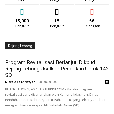
13,000
15
56
Pengikut
Pengikut
Pelanggan
Rejang Lebong
Program Revitalisasi Berlanjut, Dikbud
Rejang Lebong Usulkan Perbaikan Untuk 142
SD
Nicko Ade Christyan
-
28 Januari 2026
0
REJANGLEBONG, ASPIRASITERKINI.COM - Melalui program
revitalisasi yang dicanangkan oleh Kemendikdasmen, Dinas
Pendidikan dan Kebudayaan (Disdikbud) Rejang Lebong kembali
mengusulkan sebanyak 142 Sekolah Dasar (SD)...