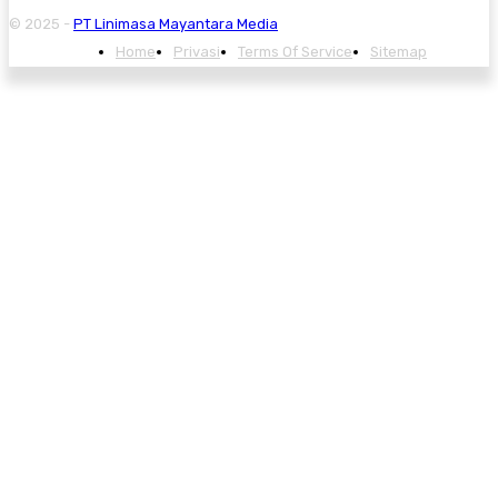
© 2025 -
PT Linimasa Mayantara Media
Home
Privasi
Terms Of Service
Sitemap