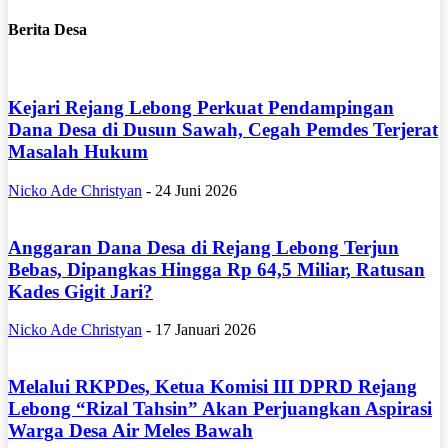
Berita Desa
Kejari Rejang Lebong Perkuat Pendampingan
Dana Desa di Dusun Sawah, Cegah Pemdes Terjerat
Masalah Hukum
Nicko Ade Christyan
-
24 Juni 2026
Anggaran Dana Desa di Rejang Lebong Terjun
Bebas, Dipangkas Hingga Rp 64,5 Miliar, Ratusan
Kades Gigit Jari?
Nicko Ade Christyan
-
17 Januari 2026
Melalui RKPDes, Ketua Komisi III DPRD Rejang
Lebong “Rizal Tahsin” Akan Perjuangkan Aspirasi
Warga Desa Air Meles Bawah