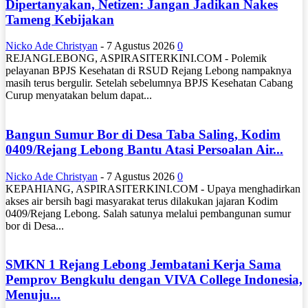
Dipertanyakan, Netizen: Jangan Jadikan Nakes
Tameng Kebijakan
Nicko Ade Christyan
-
7 Agustus 2026
0
REJANGLEBONG, ASPIRASITERKINI.COM - Polemik
pelayanan BPJS Kesehatan di RSUD Rejang Lebong nampaknya
masih terus bergulir. Setelah sebelumnya BPJS Kesehatan Cabang
Curup menyatakan belum dapat...
Bangun Sumur Bor di Desa Taba Saling, Kodim
0409/Rejang Lebong Bantu Atasi Persoalan Air...
Nicko Ade Christyan
-
7 Agustus 2026
0
KEPAHIANG, ASPIRASITERKINI.COM - Upaya menghadirkan
akses air bersih bagi masyarakat terus dilakukan jajaran Kodim
0409/Rejang Lebong. Salah satunya melalui pembangunan sumur
bor di Desa...
SMKN 1 Rejang Lebong Jembatani Kerja Sama
Pemprov Bengkulu dengan VIVA College Indonesia,
Menuju...