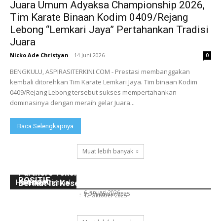
Juara Umum Adyaksa Championship 2026,
Tim Karate Binaan Kodim 0409/Rejang
Lebong “Lemkari Jaya” Pertahankan Tradisi
Juara
Nicko Ade Christyan
-
14 Juni 2026
0
BENGKULU, ASPIRASITERKINI.COM - Prestasi membanggakan
kembali ditorehkan Tim Karate Lemkari Jaya. Tim binaan Kodim
0409/Rejang Lebong tersebut sukses mempertahankan
dominasinya dengan meraih gelar Juara...
Baca Selengkapnya
Muat lebih banyak
POLA ASUH ORANG TUA TERHADAP ANAK DI
Peringati Hakordia, Kajari Rejang Lebong Ajak
Kantor Hukum Arie Kusumah, S.H, M.H, dan
ERA DIGITAL DALAM PERSPEKTIF HUKUM
Mahasiswa dan Civitas Akademika Berantas
Partners Teken MoU dengan Klinik Thamrin,
POSITIF
Korupsi
Berikut Isi Kesepakatannya!
Hukum & Kriminal
Nicko Ade Christyan
-
6 Januari 2026
Nicko Ade Christyan
-
9 Desember 2025
Nicko Ade Christyan
-
12 Oktober 2025