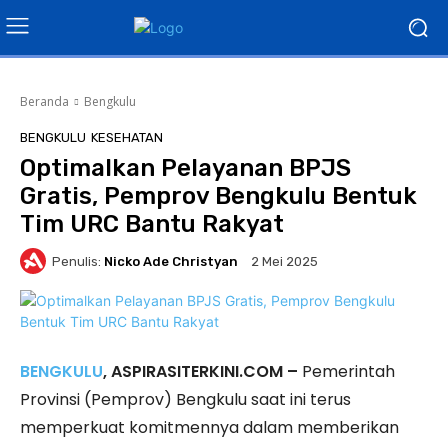
Beranda
Bengkulu
BENGKULU
KESEHATAN
Optimalkan Pelayanan BPJS
Gratis, Pemprov Bengkulu Bentuk
Tim URC Bantu Rakyat
Penulis:
Nicko Ade Christyan
2 Mei 2025
BENGKULU
, ASPIRASITERKINI.COM –
Pemerintah
Provinsi (Pemprov) Bengkulu saat ini terus
memperkuat komitmennya dalam memberikan