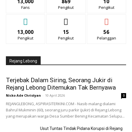
13,000
869
10
Fans
Pengikut
Pengikut
13,000
15
56
Pengikut
Pengikut
Pelanggan
Rejang Lebong
Terjebak Dalam Siring, Seorang Jukir di
Rejang Lebong Ditemukan Tak Bernyawa
Nicko Ade Christyan
-
10 April 2026
0
REJANGLEBONG, ASPIRASITERKINI.COM - Nasib malang dialami
Bahrul Mukminin (60), seorang juru parkir (jukir) di Rejang Lebong
yang merupakan warga Desa Sumber Bening Kecamatan Selupu...
Usut Tuntas Tindak Pidana Korupsi di Rejang