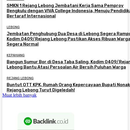
SMKN 1 Rejang Lebong Jembatani Kerja Sama Pemprov
Bengkulu dengan VIVA College Indonesia, Menuju Pendidik
Bertaraf Internasional
LEBONG
Jembatan Penghubung Dua Desa di Lebong Segera Ramp
Kodim 0409/Rejang Lebong Pastikan Akses Ribuan Warg
Segera Normal
KEPAHIANG
Bangun Sumur Bor di Desa Taba Saling, Kodim 0409/Reja
Lebong Bantu Atasi Persoalan Air Bersih Puluhan Warga
REJANG LEBONG
Buntut OTT KPK, Rumah Orang Kepercayaan Bupati Nonak
Rejang Lebong Turut Digeledah!
Muat lebih banyak